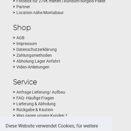
Fotobox für 279€ mieten | Rundum-sorglos-Paket
Partner
Location nähe Montabaur
Shop
AGB
Impressum
Datenschutzerklärung
Zahlungsmethoden
Abholung Lager Anfahrt
Video-Anleitungen
Service
Anfrage Lieferung/ Aufbau
FAQ- Häufige Fragen
Lieferung & Abholung
Rückgabe & Kaution
Was sagen unsere Kunden ?
Schlechtwetterversicherung
Diese Website verwendet Cookies, für weitere
Fotobox-Layouts