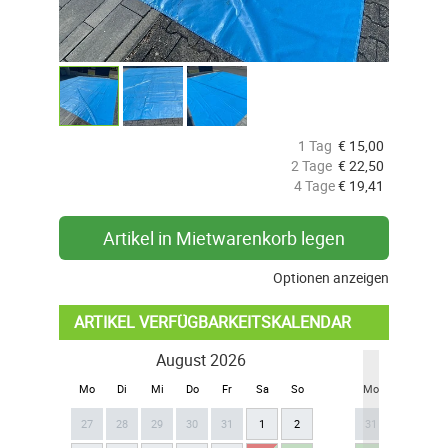
1 Tag
€
15,00
2 Tage
€
22,50
4 Tage
€
19,41
Artikel in Mietwarenkorb legen
Optionen anzeigen
ARTIKEL VERFÜGBARKEITSKALENDAR
August 2026
Se
Mo
Di
Mi
Do
Fr
Sa
So
Mo
Di
Mi
27
28
29
30
31
1
2
31
1
2