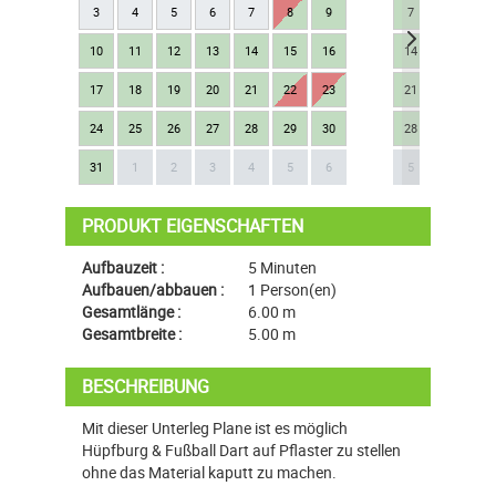
3
4
5
6
7
8
9
7
8
9
10
11
12
13
14
15
16
14
15
16
17
18
19
20
21
22
23
21
22
23
24
25
26
27
28
29
30
28
29
30
Next
31
1
2
3
4
5
6
5
6
7
PRODUKT EIGENSCHAFTEN
Aufbauzeit :
5 Minuten
Aufbauen/abbauen :
1 Person(en)
Gesamtlänge :
6.00 m
Gesamtbreite :
5.00 m
BESCHREIBUNG
Mit dieser Unterleg Plane ist es möglich
Hüpfburg & Fußball Dart auf Pflaster zu stellen
ohne das Material kaputt zu machen.