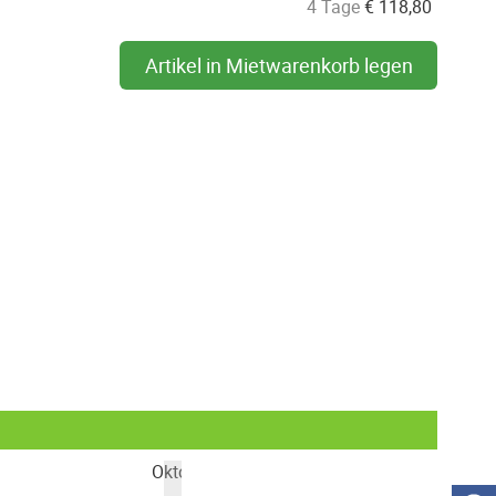
4 Tage
€
118,80
Artikel in Mietwarenkorb legen
Oktober 2026
Nove