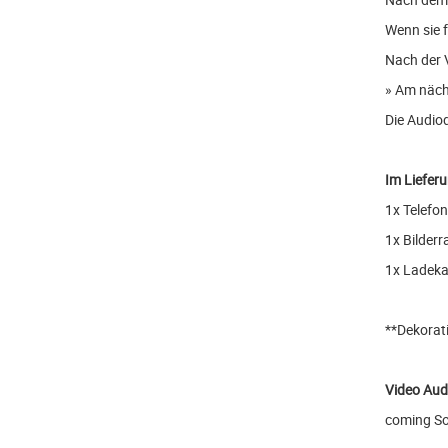
Wenn sie f
Nach der 
» Am näch
Die Audio
Im Liefer
1x Telefo
1x Bilderr
1x Ladeka
**Dekorati
Video Aud
coming Soo