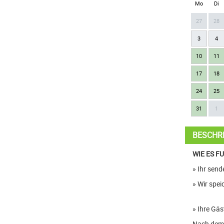
Mo
Di
27
28
3
4
10
11
17
18
24
25
31
1
BESCHR
WIE ES F
» Ihr sen
» Wir spei
» Ihre Gä
Nach dem 