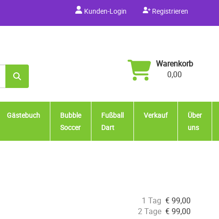
Kunden-Login
Registrieren
Warenkorb
0,00
Gästebuch
Bubble
Fußball
Verkauf
Über
Soccer
Dart
uns
1 Tag
€
99,00
2 Tage
€
99,00