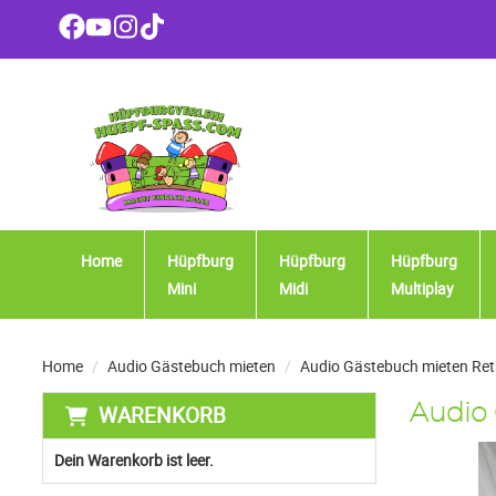
Home
Hüpfburg
Hüpfburg
Hüpfburg
Mini
Midi
Multiplay
Home
Audio Gästebuch mieten
Audio Gästebuch mieten Ret
WARENKORB
Audio
Dein Warenkorb ist leer.