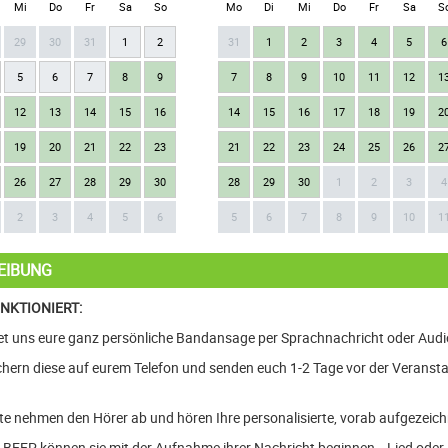
Mi
Do
Fr
Sa
So
Mo
Di
Mi
Do
Fr
Sa
S
29
30
31
1
2
31
1
2
3
4
5
6
5
6
7
8
9
7
8
9
10
11
12
1
12
13
14
15
16
14
15
16
17
18
19
2
19
20
21
22
23
21
22
23
24
25
26
2
26
27
28
29
30
28
29
30
1
2
3
4
2
3
4
5
6
5
6
7
8
9
10
1
EIBUNG
UNKTIONIERT:
det uns eure ganz persönliche Bandansage per Sprachnachricht oder Audi
chern diese auf eurem Telefon und senden euch 1-2 Tage vor der Veransta
ste nehmen den Hörer ab und hören Ihre personalisierte, vorab aufgezei
BEEP können sie mit der Aufnahme ihrer Nachricht beginnen… Lied oder