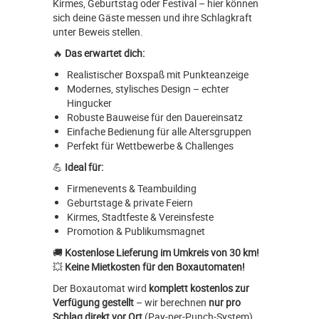
Kirmes, Geburtstag oder Festival – hier können
sich deine Gäste messen und ihre Schlagkraft
unter Beweis stellen.
🔥
Das erwartet dich:
Realistischer Boxspaß mit Punkteanzeige
Modernes, stylisches Design – echter
Hingucker
Robuste Bauweise für den Dauereinsatz
Einfache Bedienung für alle Altersgruppen
Perfekt für Wettbewerbe & Challenges
💪
Ideal für:
Firmenevents & Teambuilding
Geburtstage & private Feiern
Kirmes, Stadtfeste & Vereinsfeste
Promotion & Publikumsmagnet
🚚
Kostenlose Lieferung im Umkreis von 30 km!
💥
Keine Mietkosten für den Boxautomaten!
Der Boxautomat wird
komplett kostenlos zur
Verfügung gestellt
– wir berechnen
nur pro
Schlag direkt vor Ort
(Pay-per-Punch-System).