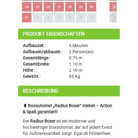
24
25
26
27
28
29
30
28
29
30
Next
31
1
2
3
4
5
6
5
6
7
PRODUKT EIGENSCHAFTEN
Aufbauzeit :
5 Minuten
Aufbauen/abbauen :
2 Person(en)
Gesamtlänge :
0.75 m
Gesamtbreite :
1.10 m
Höhe :
2.10 m
Gewicht :
85 Kg
BESCHREIBUNG
🥊 Boxautomat „Radius Boxer“ mieten – Action
& Spaß garantiert!
Der
Radius Boxer
ist ein moderner und
hochwertiger Boxautomat, der auf jedem Event
für Aufmerksamkeit sorgt. Egal ob Firmenfeier,