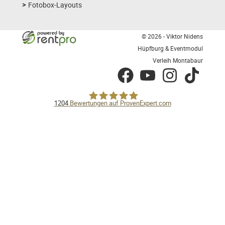
Fotobox-Layouts
© 2026 - Viktor Nidens
Hüpfburg & Eventmodul
Verleih Montabaur
facebook
youtube
instagram
tiktok
1204
Bewertungen auf ProvenExpert.com
Hüpfburg &Eventmodul Verleih
Montabaur