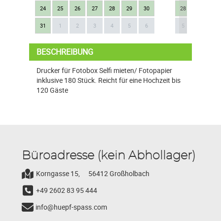
24
25
26
27
28
29
30
28
29
30
Next
31
1
2
3
4
5
6
5
6
7
BESCHREIBUNG
Drucker für Fotobox Selfi mieten/ Fotopapier
inklusive 180 Stück. Reicht für eine Hochzeit bis
120 Gäste
Büroadresse (kein Abhollager)
Korngasse 15,
56412 Großholbach
+49 2602 83 95 444
info@huepf-spass.com