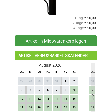
1 Tag
€
50,00
2 Tage
€
50,00
4 Tage
€
50,00
Artikel in Mietwarenkorb legen
ARTIKEL VERFÜGBARKEITSKALENDAR
August 2026
Se
Mo
Di
Mi
Do
Fr
Sa
So
Mo
Di
Mi
27
28
29
30
31
1
2
31
1
2
3
4
5
6
7
8
9
7
8
9
10
11
12
13
14
15
16
14
15
16
17
18
19
20
21
22
23
21
22
23