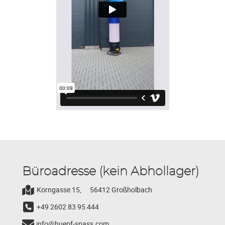
Büroadresse (kein Abhollager)
Korngasse 15,
56412 Großholbach
+49 2602 83 95 444
info@huepf-spass.com