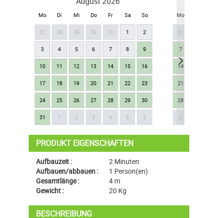
August 2026
Se
Mo
Di
Mi
Do
Fr
Sa
So
Mo
Di
Mi
27
28
29
30
31
1
2
31
1
2
3
4
5
6
7
8
9
7
8
9
10
11
12
13
14
15
16
14
15
16
17
18
19
20
21
22
23
21
22
23
24
25
26
27
28
29
30
28
29
30
Next
31
1
2
3
4
5
6
5
6
7
PRODUKT EIGENSCHAFTEN
Aufbauzeit :
2 Minuten
Aufbauen/abbauen :
1 Person(en)
Gesamtlänge :
4 m
Gewicht :
20 Kg
BESCHREIBUNG