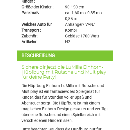
Kinder :
Größe der Kinder :
90-150 cm
Packmaß :
ca. 1,60 m x 0,85 m x
0,85 m
Welches Auto für
Anhänger/ VAN/
Transport :
Kombi
Zubehör:
Gebläse 1700 Watt
Artikelnr.
H2
BESCHREIBUNG
Sichere dir jetzt die LuMilla Einhorn-
Hüpfburg mit Rutsche und Multiplay
für deine Party!
Die Hüpfburg Einhorn LuMilla mit Rutsche und
Multiplay ist ein fantasievolles Spielgerät für
Kinder, das für Stunden voller Spaß und
Abenteuer sorgt. Die Hüpfburg ist mit einem
magischen Einhorn-Design gestaltet und verfügt
über eine Rutsche und einen Spielbereich mit
verschiedenen Hindernissen.
Bitte beachten Sie, dass die Hüpfburg nur für