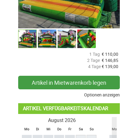
1 Tag
€
110,00
2 Tage
€
146,85
4 Tage
€
139,00
Artikel in Mietwarenkorb legen
Optionen anzeigen
ARTIKEL VERFÜGBARKEITSKALENDAR
August 2026
Se
Mo
Di
Mi
Do
Fr
Sa
So
Mo
Di
Mi