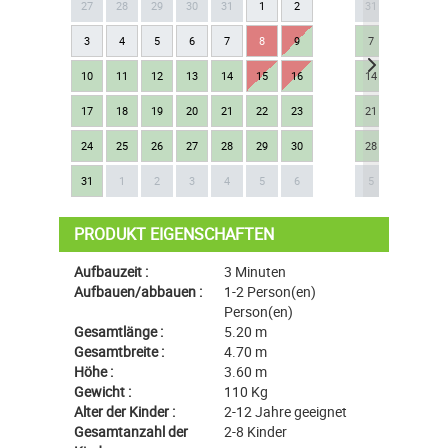
27
28
29
30
31
1
2
31
1
2
3
4
5
6
7
8
9
7
8
9
10
11
12
13
14
15
16
14
15
16
17
18
19
20
21
22
23
21
22
23
24
25
26
27
28
29
30
28
29
30
Next
31
1
2
3
4
5
6
5
6
7
PRODUKT EIGENSCHAFTEN
Aufbauzeit :
3 Minuten
Aufbauen/abbauen :
1-2 Person(en)
Person(en)
Gesamtlänge :
5.20 m
Gesamtbreite :
4.70 m
Höhe :
3.60 m
Gewicht :
110 Kg
Alter der Kinder :
2-12 Jahre geeignet
Gesamtanzahl der
2-8 Kinder