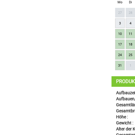
Mo
Di
27
28
3
4
10
11
17
18
24
25
31
1
PRODUK
Aufbauzeit
Aufbauen
Gesamtlän
Gesamtbre
Höhe :
Gewicht :
Alter der K
Gesamtanz