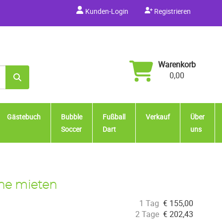
Kunden-Login
Registrieren
Warenkorb
0,00
Gästebuch
Bubble
Fußball
Verkauf
Über
Soccer
Dart
uns
he mieten
1 Tag
€
155,00
2 Tage
€
202,43