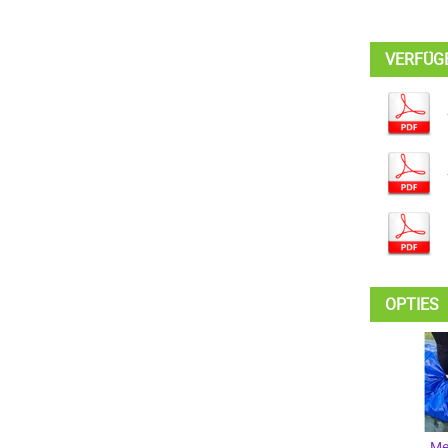
VERFÜG
OPTIES
Me