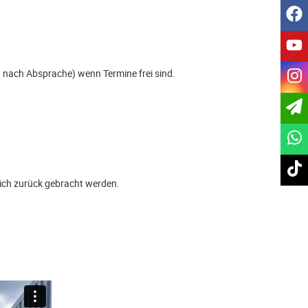
f
y
gt nach Absprache) wenn Termine frei sind.
i
t
ich zurück gebracht werden.