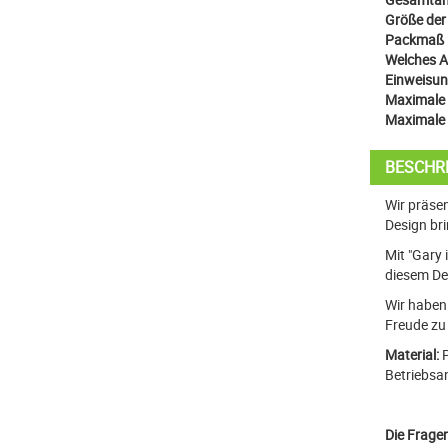
Größe der 
Packmaß 
Welches Au
Einweisun
Maximale 
Maximale 
BESCHR
Wir präsen
Design bri
Mit "Gary 
diesem De
Wir haben 
Freude zu 
Material:
P
Betriebsa
Die Fragen