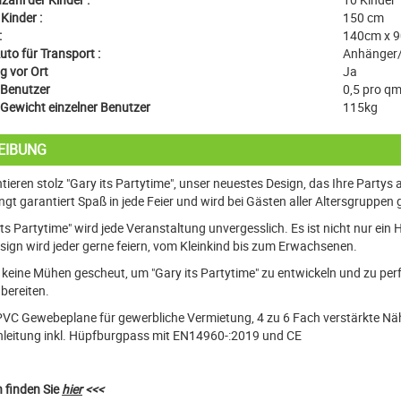
Kinder :
150 cm
:
140cm x 
to für Transport :
Anhänger
g vor Ort
Ja
Benutzer
0,5 pro qm
Gewicht einzelner Benutzer
115kg
EIBUNG
tieren stolz "Gary its Partytime", unser neuestes Design, das Ihre Partys a
ngt garantiert Spaß in jede Feier und wird bei Gästen aller Altersgruppe
its Partytime" wird jede Veranstaltung unvergesslich. Es ist nicht nur ei
sign wird jeder gerne feiern, vom Kleinkind bis zum Erwachsenen.
keine Mühen gescheut, um "Gary its Partytime" zu entwickeln und zu perfek
bereiten.
VC Gewebeplane für gewerbliche Vermietung, 4 zu 6 Fach verstärkte Näh
nleitung inkl. Hüpfburgpass mit EN14960-:2019 und CE
 finden Sie
hier
<<<