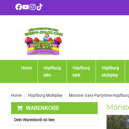
Home
Hüpfburg
Hüpfburg
Hüpfburg
Mini
Midi
Multiplay
Home
Hüpfburg Multiplay
Monster Gary Partytime Hüpfburg
WARENKORB
Monste
Dein Warenkorb ist leer.