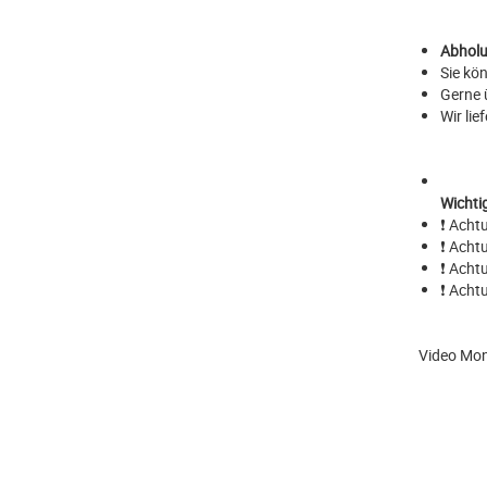
Abholu
Sie kö
Gerne 
Wir li
Wichti
❗ Acht
❗ Acht
❗ Acht
❗ Acht
Video Mon