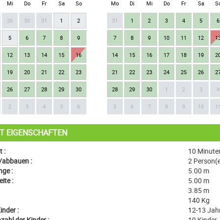
Mi
Do
Fr
Sa
So
Mo
Di
Mi
Do
Fr
Sa
S
29
30
31
1
2
31
1
2
3
4
5
6
5
6
7
8
9
7
8
9
10
11
12
1
12
13
14
15
16
14
15
16
17
18
19
2
19
20
21
22
23
21
22
23
24
25
26
2
26
27
28
29
30
28
29
30
1
2
3
4
2
3
4
5
6
5
6
7
8
9
10
1
T EIGENSCHAFTEN
 :
10 Minute
/abbauen :
2 Person(
ge :
5.00 m
ite :
5.00 m
3.85 m
140 Kg
inder :
12-13 Jahr
ahl der Kinder :
10 Kinder