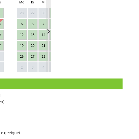
o
Mo
Di
Mi
Do
Fr
Sa
So
Mo
Di
Mi
28
29
30
1
2
3
4
26
27
28
3
5
6
7
8
9
10
11
2
3
4
0
12
13
14
15
16
17
18
9
10
11
7
19
20
21
22
23
24
25
16
17
18
26
27
28
29
30
31
1
23
24
25
Next
1
2
3
4
5
6
7
8
30
1
2
n
en)
e geeignet