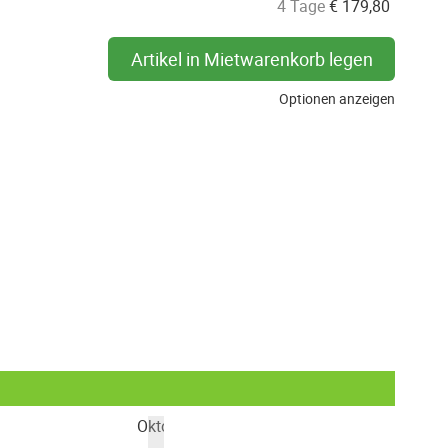
4 Tage
€
179,80
Artikel in Mietwarenkorb legen
Optionen anzeigen
Oktober 2026
Nove