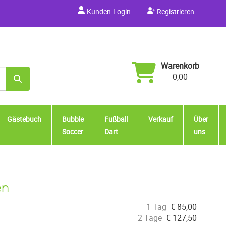
Kunden-Login
Registrieren
Warenkorb
0,00
Gästebuch
Bubble
Fußball
Verkauf
Über
Soccer
Dart
uns
en
1 Tag
€
85,00
2 Tage
€
127,50