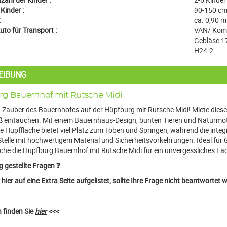
Kinder :
90-150 c
:
ca. 0,90 m
to für Transport :
VAN/ Kom
Gebläse 1
H24.2
EIBUNG
g Bauernhof mit Rutsche Midi
 Zauber des Bauernhofes auf der Hüpfburg mit Rutsche Midi! Miete diese f
aß eintauchen. Mit einem Bauernhaus-Design, bunten Tieren und Naturmoti
 Hüpffläche bietet viel Platz zum Toben und Springen, während die integri
Stelle mit hochwertigem Material und Sicherheitsvorkehrungen. Ideal für
che die Hüpfburg Bauernhof mit Rutsche Midi für ein unvergessliches Läc
g gestellte Fragen ❓
hier auf eine Extra Seite aufgelistet, sollte Ihre Frage nicht beantwortet
 finden Sie
hier
<<<