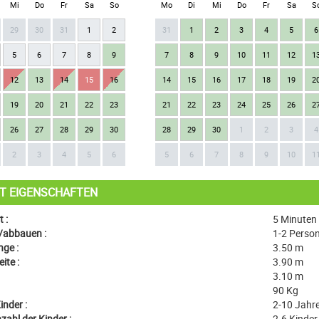
Mi
Do
Fr
Sa
So
Mo
Di
Mi
Do
Fr
Sa
S
29
30
31
1
2
31
1
2
3
4
5
6
5
6
7
8
9
7
8
9
10
11
12
1
12
13
14
15
16
14
15
16
17
18
19
2
19
20
21
22
23
21
22
23
24
25
26
2
26
27
28
29
30
28
29
30
1
2
3
4
2
3
4
5
6
5
6
7
8
9
10
1
T EIGENSCHAFTEN
 :
5 Minuten
/abbauen :
1-2 Perso
ge :
3.50 m
ite :
3.90 m
3.10 m
90 Kg
inder :
2-10 Jahre
ahl der Kinder :
2-6 Kinder