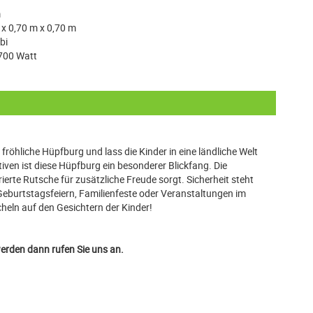
m
 x 0,70 m x 0,70 m
bi
700 Watt
röhliche Hüpfburg und lass die Kinder in eine ländliche Welt
ven ist diese Hüpfburg ein besonderer Blickfang. Die
erte Rutsche für zusätzliche Freude sorgt. Sicherheit steht
 Geburtstagsfeiern, Familienfeste oder Veranstaltungen im
heln auf den Gesichtern der Kinder!
 werden dann rufen Sie uns an.