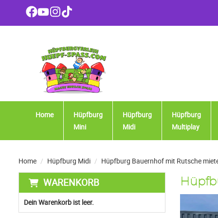
Home
Hüpfburg
Hüpfburg
Hüpfburg
Mini
Midi
Multiplay
Home
Hüpfburg Midi
Hüpfburg Bauernhof mit Rutsche miet
WARENKORB
Hüpfbu
Dein Warenkorb ist leer.