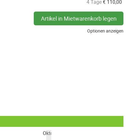
4 Tage
€
110,00
Artikel in Mietwarenkorb legen
Optionen anzeigen
Oktober 2026
Nove