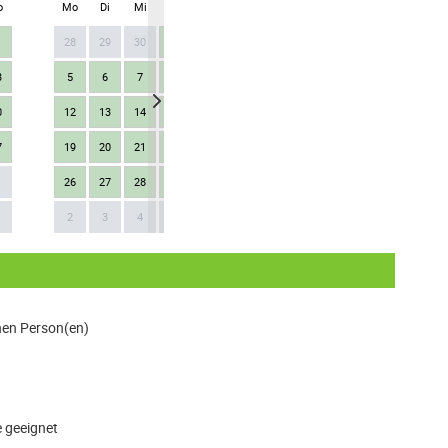
o
Mo
Di
Mi
Do
Fr
Sa
So
Mo
Di
Mi
28
29
30
1
2
3
4
26
27
28
3
5
6
7
8
9
10
11
2
3
4
0
12
13
14
15
16
17
18
9
10
11
7
19
20
21
22
23
24
25
16
17
18
26
27
28
29
30
31
1
23
24
25
Next
1
2
3
4
5
6
7
8
30
1
2
nen Person(en)
 geeignet