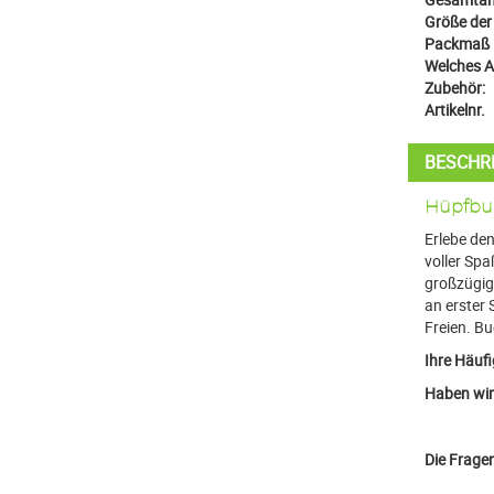
Größe der 
Packmaß 
Welches Au
Zubehör:
Artikelnr.
BESCHR
Hüpfbur
Erlebe den
voller Sp
großzügige
an erster 
Freien. Bu
Ihre Häufi
Haben wir 
Die Fragen