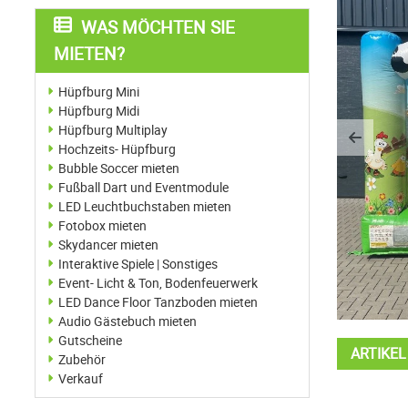
WAS MÖCHTEN SIE
MIETEN?
Hüpfburg Mini
Hüpfburg Midi
Hüpfburg Multiplay
Previo
Hochzeits- Hüpfburg
Bubble Soccer mieten
Fußball Dart und Eventmodule
LED Leuchtbuchstaben mieten
Fotobox mieten
Skydancer mieten
Interaktive Spiele | Sonstiges
Event- Licht & Ton, Bodenfeuerwerk
LED Dance Floor Tanzboden mieten
Audio Gästebuch mieten
Gutscheine
ARTIKE
Zubehör
Verkauf