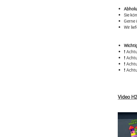
Abholu
Sie kö
Gerne 
Wir li
Wichti
❗ Acht
❗ Acht
❗ Acht
❗ Acht
Video H2