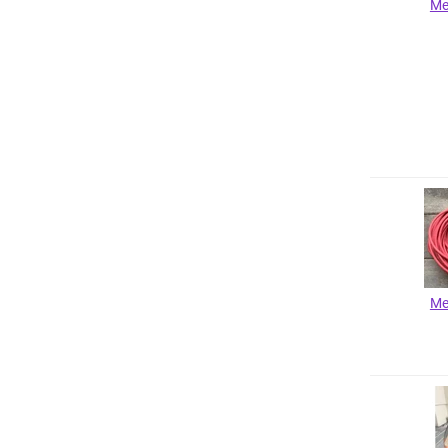
Me
Me