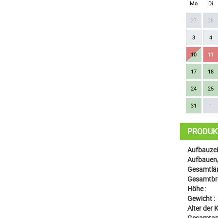
Mo
Di
27
28
3
4
10
11
17
18
24
25
31
1
PRODUK
Aufbauzeit
Aufbauen
Gesamtlän
Gesamtbre
Höhe :
Gewicht :
Alter der K
Gesamtanz