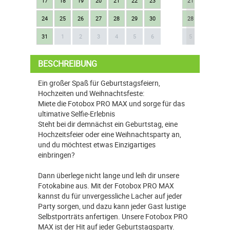
17
18
19
20
21
22
23
21
22
23
24
25
26
27
28
29
30
28
29
30
Next
31
1
2
3
4
5
6
5
6
7
BESCHREIBUNG
Ein großer Spaß für Geburtstagsfeiern,
Hochzeiten und Weihnachtsfeste:
Miete die Fotobox PRO MAX und sorge für das
ultimative Selfie-Erlebnis
Steht bei dir demnächst ein Geburtstag, eine
Hochzeitsfeier oder eine Weihnachtsparty an,
und du möchtest etwas Einzigartiges
einbringen?
Dann überlege nicht lange und leih dir unsere
Fotokabine aus. Mit der Fotobox PRO MAX
kannst du für unvergessliche Lacher auf jeder
Party sorgen, und dazu kann jeder Gast lustige
Selbstporträts anfertigen. Unsere Fotobox PRO
MAX ist der Hit auf jeder Geburtstagsparty.