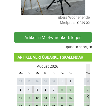
übers Wochenende
Mietpreis
€
249,00
Artikel in Mietwarenkorb legen
Optionen anzeigen
ARTIKEL VERFÜGBARKEITSKALENDAR
August 2026
Se
Mo
Di
Mi
Do
Fr
Sa
So
Mo
Di
Mi
27
28
29
30
31
1
2
31
1
2
3
4
5
6
7
8
9
7
8
9
10
11
12
13
14
15
16
14
15
16