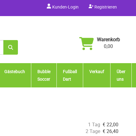
Kunden-Login
Registrieren
Warenkorb
0,00
Gästebuch
Bubble
Fußball
Verkauf
Über
Soccer
Dart
uns
1 Tag
€
22,00
2 Tage
€
26,40