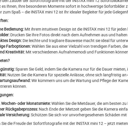
ie den Zauber der Sofortfotografie mit der INSTAX mini 12 Sofortbildka
 es Ihnen, Ihre besonderen Momente sofort in hochwertige Sofortbilder z
r zum Spaß – die INSTAX mini 12 ist Ihr idealer Begleiter für jede Gelegenh
ften:
he Bedienung:
Mit ihrem intuitiven Design ist die INSTAX mini 12 für jeden
ilder:
Drucken Sie Ihre Fotos direkt nach dem Aufnehmen aus und halten 
tes Design:
Die leichte und tragbare Bauweise macht sie ideal für unter
tige Farboptionen:
Wählen Sie aus einer Vielzahl von trendigen Farben, die
nd Kreativität:
Mit verschiedenen Aufnahmemodi und Funktionen können Sie
eten?
günstig:
Sparen Sie Geld, indem Sie die Kamera nur für die Dauer mieten, i
ität:
Nutzen Sie die Kamera für spezielle Anlässe, ohne sich langfristig a
artungsaufwand:
Wir kümmern uns um die Wartung und Pflege der Kamera
trieren können.
gungen:
, Wochen- oder Monatsmiete:
Wählen Sie die Mietdauer, die am besten zu 
her Rückgabeprozess:
Nach Ende der Mietzeit geben Sie die Kamera einfa
ale Versicherung:
Schützen Sie sich vor unvorhergesehenen Schäden mit 
Sie die Freude der Sofortfotografie mit der INSTAX mini 12 – jetzt mieten