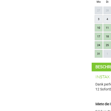
Mo
Di
27
28
3
4
10
11
17
18
24
25
31
1
BESCHR
INSTAX 
Dank perf
12 Sofort
Miete die