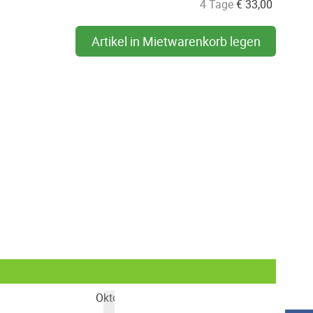
4 Tage
€
33,00
Artikel in Mietwarenkorb legen
Oktober 2026
Nove