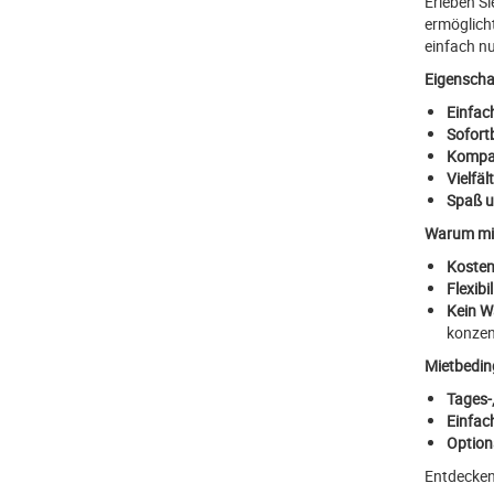
Erleben S
ermöglicht
einfach nu
Eigenscha
Einfac
Sofortb
Kompak
Vielfäl
Spaß u
Warum mi
Kosten
Flexibil
Kein W
konzen
Mietbedin
Tages-
Einfac
Option
Entdecken 