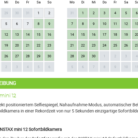
Mi
Do
Fr
Sa
So
Mo
Di
Mi
Do
Fr
Sa
S
29
30
31
1
2
31
1
2
3
4
5
6
5
6
7
8
9
7
8
9
10
11
12
1
12
13
14
15
16
14
15
16
17
18
19
2
19
20
21
22
23
21
22
23
24
25
26
2
26
27
28
29
30
28
29
30
1
2
3
4
2
3
4
5
6
5
6
7
8
9
10
1
EIBUNG
mini 12
ekt positioniertem Selfiespiegel, Nahaufnahme-Modus, automatischer Bel
bildkamera in einer Rekordzeit von nur 5 Sekunden einzigartige Sofortb
 INSTAX mini 12 Sofortbildkamera