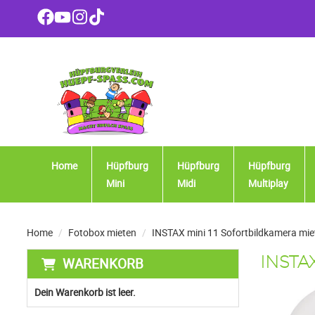
Home
Hüpfburg
Hüpfburg
Hüpfburg
Mini
Midi
Multiplay
Home
Fotobox mieten
INSTAX mini 11 Sofortbildkamera mie
WARENKORB
INSTAX
Dein Warenkorb ist leer.