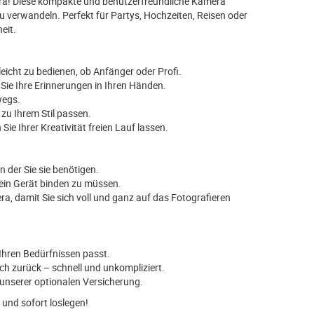
mera! Diese kompakte und benutzerfreundliche Kamera
u verwandeln. Perfekt für Partys, Hochzeiten, Reisen oder
eit.
 leicht zu bedienen, ob Anfänger oder Profi.
Sie Ihre Erinnerungen in Ihren Händen.
wegs.
 zu Ihrem Stil passen.
 Ihrer Kreativität freien Lauf lassen.
n der Sie sie benötigen.
n ein Gerät binden zu müssen.
, damit Sie sich voll und ganz auf das Fotografieren
Ihren Bedürfnissen passt.
ch zurück – schnell und unkompliziert.
unserer optionalen Versicherung.
 und sofort loslegen!