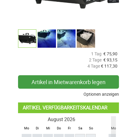
1 Tag
€
75,90
2 Tage
€
93,15
4 Tage
€
117,30
Artikel in Mietwarenkorb legen
Optionen anzeigen
ARTIKEL VERFÜGBARKEITSKALENDAR
August 2026
Se
Mo
Di
Mi
Do
Fr
Sa
So
Mo
Di
Mi