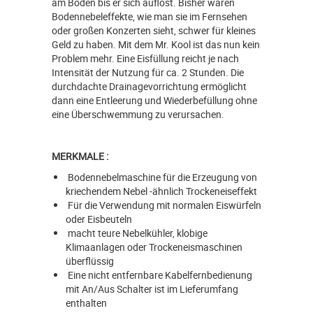
am Boden bis er sich auflöst. Bisher waren
Bodennebeleffekte, wie man sie im Fernsehen
oder großen Konzerten sieht, schwer für kleines
Geld zu haben. Mit dem Mr. Kool ist das nun kein
Problem mehr. Eine Eisfüllung reicht je nach
Intensität der Nutzung für ca. 2 Stunden. Die
durchdachte Drainagevorrichtung ermöglicht
dann eine Entleerung und Wiederbefüllung ohne
eine Überschwemmung zu verursachen.
MERKMALE :
Bodennebelmaschine für die Erzeugung von
kriechendem Nebel -ähnlich Trockeneiseffekt
Für die Verwendung mit normalen Eiswürfeln
oder Eisbeuteln
macht teure Nebelkühler, klobige
Klimaanlagen oder Trockeneismaschinen
überflüssig
Eine nicht entfernbare Kabelfernbedienung
mit An/Aus Schalter ist im Lieferumfang
enthalten