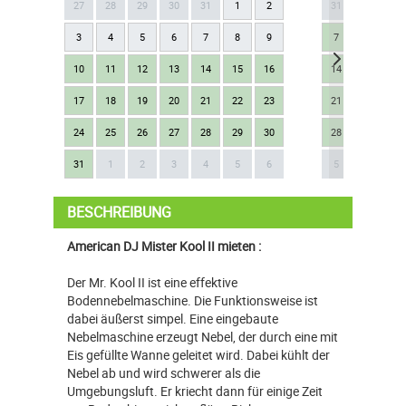
27
28
29
30
31
1
2
31
1
2
3
4
5
6
7
8
9
7
8
9
10
11
12
13
14
15
16
14
15
16
17
18
19
20
21
22
23
21
22
23
24
25
26
27
28
29
30
28
29
30
Next
31
1
2
3
4
5
6
5
6
7
BESCHREIBUNG
American DJ Mister Kool II mieten :
Der Mr. Kool II ist eine effektive
Bodennebelmaschine. Die Funktionsweise ist
dabei äußerst simpel. Eine eingebaute
Nebelmaschine erzeugt Nebel, der durch eine mit
Eis gefüllte Wanne geleitet wird. Dabei kühlt der
Nebel ab und wird schwerer als die
Umgebungsluft. Er kriecht dann für einige Zeit