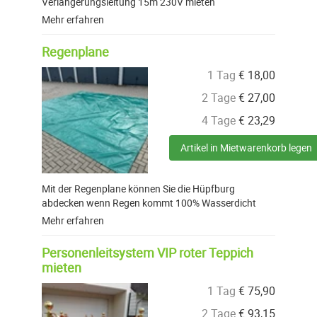
Verlängerungsleitung 15m 230V mieten
Mehr erfahren
Regenplane
1 Tag
€
18,00
2 Tage
€
27,00
4 Tage
€
23,29
Artikel in Mietwarenkorb legen
Mit der Regenplane können Sie die Hüpfburg
abdecken wenn Regen kommt 100% Wasserdicht
Mehr erfahren
Personenleitsystem VIP roter Teppich
mieten
1 Tag
€
75,90
2 Tage
€
93,15