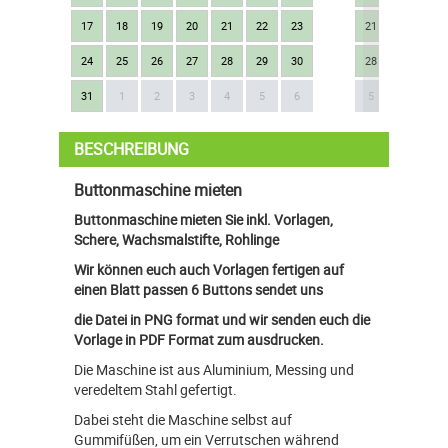
17
18
19
20
21
22
23
21
22
23
24
25
26
27
28
29
30
28
29
30
Next
31
1
2
3
4
5
6
5
6
7
BESCHREIBUNG
Buttonmaschine mieten
Buttonmaschine mieten Sie inkl. Vorlagen,
Schere, Wachsmalstifte, Rohlinge
Wir können euch auch Vorlagen fertigen auf
einen Blatt passen 6 Buttons sendet uns
die Datei in PNG format und wir senden euch die
Vorlage in PDF Format zum ausdrucken.
Die Maschine ist aus Aluminium, Messing und
veredeltem Stahl gefertigt.
Dabei steht die Maschine selbst auf
Gummifüßen, um ein Verrutschen während