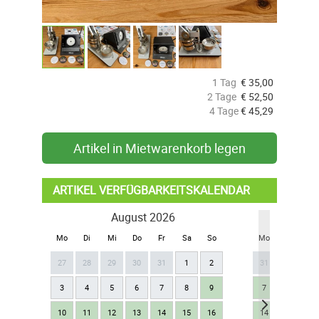
1 Tag
€
35,00
2 Tage
€
52,50
4 Tage
€
45,29
Artikel in Mietwarenkorb legen
ARTIKEL VERFÜGBARKEITSKALENDAR
August 2026
Se
Mo
Di
Mi
Do
Fr
Sa
So
Mo
Di
Mi
27
28
29
30
31
1
2
31
1
2
3
4
5
6
7
8
9
7
8
9
10
11
12
13
14
15
16
14
15
16