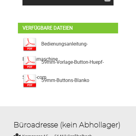
VERFÜGBARE DATEIEN
Bedienungsanleitung-
Buttonmaschine
59mm-Vorlage-Button-Huepf-
Spass-com
59mm-Buttons-Blanko
Büroadresse (kein Abhollager)