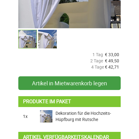
1 Tag
€
33,00
2 Tage
€
49,50
4 Tage
€
42,71
Artikel in Mietwarenkorb legen
PRODUKTE IM PAKET
Dekoration für die Hochzeits-
1x
Hüpfburg mit Rutsche
ARTIKEL VERFÜGBARKEITSKALENDAR