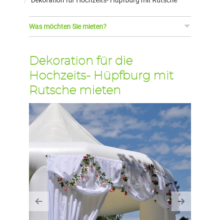
Was möchten Sie mieten?
Dekoration für die
Hochzeits- Hüpfburg mit
Rutsche mieten
Previous
Next