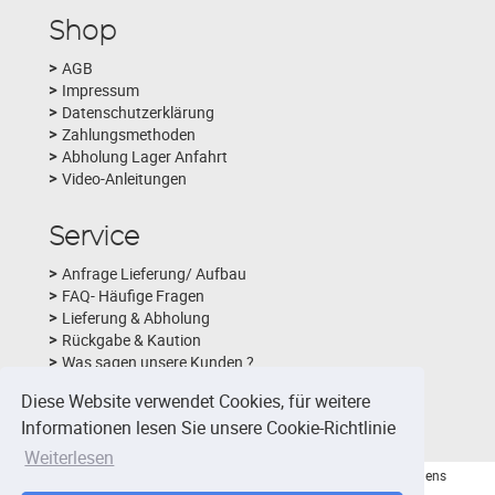
Shop
AGB
Impressum
Datenschutzerklärung
Zahlungsmethoden
Abholung Lager Anfahrt
Video-Anleitungen
Service
Anfrage Lieferung/ Aufbau
FAQ- Häufige Fragen
Lieferung & Abholung
Rückgabe & Kaution
Was sagen unsere Kunden ?
Schlechtwetterversicherung
Diese Website verwendet Cookies, für weitere
Fotobox-Layouts
Informationen lesen Sie unsere Cookie-Richtlinie
Weiterlesen
© 2026 - Viktor Nidens