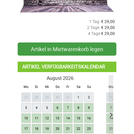
1 Tag
€
29,00
2 Tage
€
29,00
4 Tage
€
29,00
Artikel in Mietwarenkorb legen
ARTIKEL VERFÜGBARKEITSKALENDAR
August 2026
Se
Mo
Di
Mi
Do
Fr
Sa
So
Mo
Di
Mi
27
28
29
30
31
1
2
31
1
2
3
4
5
6
7
8
9
7
8
9
10
11
12
13
14
15
16
14
15
16
17
18
19
20
21
22
23
21
22
23