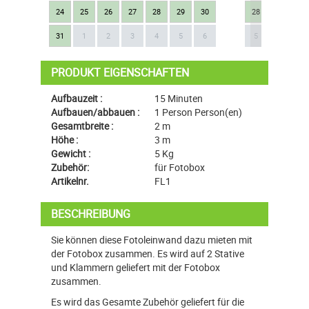
24
25
26
27
28
29
30
28
29
30
Next
31
1
2
3
4
5
6
5
6
7
PRODUKT EIGENSCHAFTEN
Aufbauzeit :
15 Minuten
Aufbauen/abbauen :
1 Person Person(en)
Gesamtbreite :
2 m
Höhe :
3 m
Gewicht :
5 Kg
Zubehör:
für Fotobox
Artikelnr.
FL1
BESCHREIBUNG
Sie können diese Fotoleinwand dazu mieten mit
der Fotobox zusammen. Es wird auf 2 Stative
und Klammern geliefert mit der Fotobox
zusammen.
Es wird das Gesamte Zubehör geliefert für die