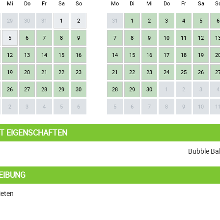
Mi
Do
Fr
Sa
So
Mo
Di
Mi
Do
Fr
Sa
S
29
30
31
1
2
31
1
2
3
4
5
6
5
6
7
8
9
7
8
9
10
11
12
1
12
13
14
15
16
14
15
16
17
18
19
2
19
20
21
22
23
21
22
23
24
25
26
2
26
27
28
29
30
28
29
30
1
2
3
4
2
3
4
5
6
5
6
7
8
9
10
1
T EIGENSCHAFTEN
Bubble Bal
EIBUNG
ieten