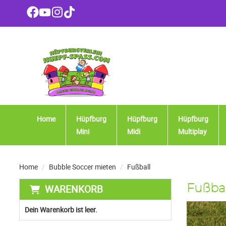
Home
Hüpfburg
Hüpfburg
Hüpfburg
Mini
Midi
Multiplay
Home
Bubble Soccer mieten
Fußball
WARENKORB
Fußbal
Dein Warenkorb ist leer.