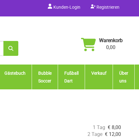
Kunden-Login
Registrieren
Warenkorb
0,00
Gästebuch
Bubble
Fußball
Verkauf
Über
Soccer
Dart
uns
1 Tag
€
8,00
2 Tage
€
12,00