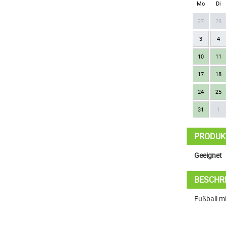
Mo
Di
27
28
3
4
10
11
17
18
24
25
31
1
PRODUK
Geeignet
BESCHR
Fußball m