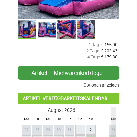
1 Tag
€
155,00
2 Tage
€
202,43
4 Tage
€
179,80
Artikel in Mietwarenkorb legen
Optionen anzeigen
ARTIKEL VERFÜGBARKEITSKALENDAR
August 2026
Se
Mo
Di
Mi
Do
Fr
Sa
So
Mo
Di
Mi
27
28
29
30
31
1
2
31
1
2