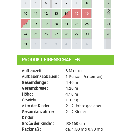
3
4
5
6
7
8
9
7
8
9
10
11
12
13
14
15
16
14
15
16
17
18
19
20
21
22
23
21
22
23
24
25
26
27
28
29
30
28
29
30
Next
31
1
2
3
4
5
6
5
6
7
PRODUKT EIGENSCHAFTEN
Aufbauzeit :
3 Minuten
Aufbauen/abbauen :
1 Person Person(en)
Gesamtlänge :
4.40 m
Gesamtbreite :
4.20 m
Höhe :
4.10 m
Gewicht :
110 Kg
Alter der Kinder :
2-12 Jahre geeignet
Gesamtanzahl der
2-12 Kinder
Kinder :
Größe der Kinder :
90-150 cm
Packmaß :
ca. 1,50 m x 0,90 m x