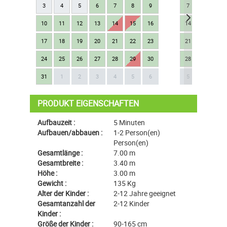
3
4
5
6
7
8
9
7
8
9
10
11
12
13
14
15
16
14
15
16
17
18
19
20
21
22
23
21
22
23
24
25
26
27
28
29
30
28
29
30
Next
31
1
2
3
4
5
6
5
6
7
PRODUKT EIGENSCHAFTEN
Aufbauzeit :
5 Minuten
Aufbauen/abbauen :
1-2 Person(en)
Person(en)
Gesamtlänge :
7.00 m
Gesamtbreite :
3.40 m
Höhe :
3.00 m
Gewicht :
135 Kg
Alter der Kinder :
2-12 Jahre geeignet
Gesamtanzahl der
2-12 Kinder
Kinder :
Größe der Kinder :
90-165 cm