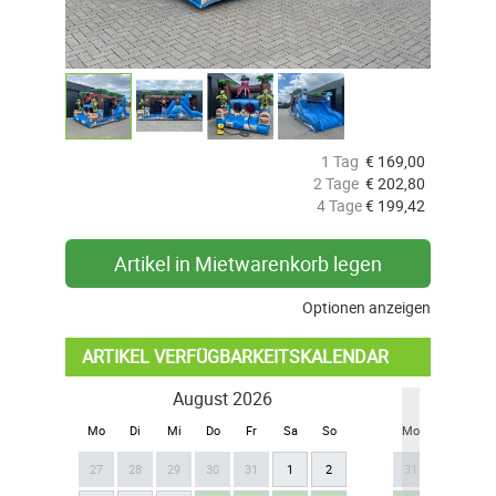
1 Tag
€
169,00
2 Tage
€
202,80
4 Tage
€
199,42
Artikel in Mietwarenkorb legen
Optionen anzeigen
ARTIKEL VERFÜGBARKEITSKALENDAR
August 2026
Se
Mo
Di
Mi
Do
Fr
Sa
So
Mo
Di
Mi
27
28
29
30
31
1
2
31
1
2