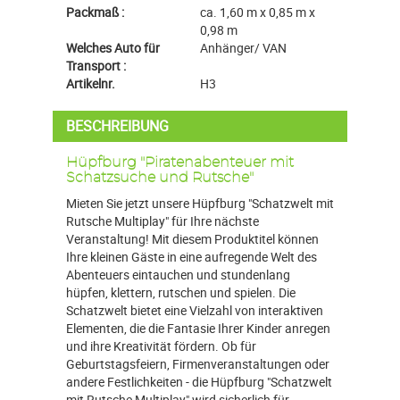
Packmaß :
ca. 1,60 m x 0,85 m x
0,98 m
Welches Auto für
Anhänger/ VAN
Transport :
Artikelnr.
H3
BESCHREIBUNG
Hüpfburg "Piratenabenteuer mit
Schatzsuche und Rutsche"
Mieten Sie jetzt unsere Hüpfburg "Schatzwelt mit
Rutsche Multiplay" für Ihre nächste
Veranstaltung! Mit diesem Produktitel können
Ihre kleinen Gäste in eine aufregende Welt des
Abenteuers eintauchen und stundenlang
hüpfen, klettern, rutschen und spielen. Die
Schatzwelt bietet eine Vielzahl von interaktiven
Elementen, die die Fantasie Ihrer Kinder anregen
und ihre Kreativität fördern. Ob für
Geburtstagsfeiern, Firmenveranstaltungen oder
andere Festlichkeiten - die Hüpfburg "Schatzwelt
mit Rutsche Multiplay" wird sicherlich für