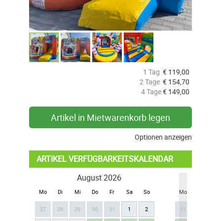
1 Tag
€
119,00
2 Tage
€
154,70
4 Tage
€
149,00
Artikel in Mietwarenkorb legen
Optionen anzeigen
ARTIKEL VERFÜGBARKEITSKALENDAR
August 2026
Se
Mo
Di
Mi
Do
Fr
Sa
So
Mo
Di
Mi
27
28
29
30
31
1
2
31
1
2