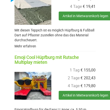
4 Tage
€
19,41
Artikel in Mietwarenkorb legen
Mit diesen Teppich ist es möglich Hüpfburg & Fußball
Dart auf Pflaster zustellen ohne das das Material
durchscheuert.
Mehr erfahren
Emoji Cool Hüpfburg mit Rutsche
Multiplay mieten
1 Tag
€
155,00
2 Tage
€
202,43
4 Tage
€
179,80
Artikel in Mietwarenkorb legen
Emoji Hüpfburg für die Fans ! Länge: ca. 5,50 m