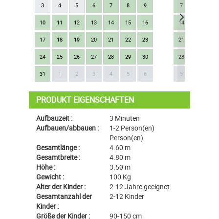
3
4
5
6
7
8
9
7
8
9
10
11
12
13
14
15
16
14
15
16
17
18
19
20
21
22
23
21
22
23
24
25
26
27
28
29
30
28
29
30
Next
31
1
2
3
4
5
6
5
6
7
PRODUKT EIGENSCHAFTEN
Aufbauzeit :
3 Minuten
Aufbauen/abbauen :
1-2 Person(en)
Person(en)
Gesamtlänge :
4.60 m
Gesamtbreite :
4.80 m
Höhe :
3.50 m
Gewicht :
100 Kg
Alter der Kinder :
2-12 Jahre geeignet
Gesamtanzahl der
2-12 Kinder
Kinder :
Größe der Kinder :
90-150 cm