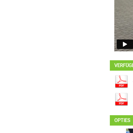
VERFÜG
OPTIES