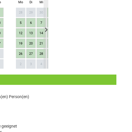
o
Mo
Di
Mi
Do
Fr
Sa
So
Mo
Di
Mi
28
29
30
1
2
3
4
26
27
28
3
5
6
7
8
9
10
11
2
3
4
0
12
13
14
15
16
17
18
9
10
11
7
19
20
21
22
23
24
25
16
17
18
26
27
28
29
30
31
1
23
24
25
Next
1
2
3
4
5
6
7
8
30
1
2
n(en) Person(en)
 geeignet
r