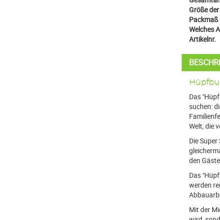
Größe der 
Packmaß 
Welches Au
Artikelnr.
BESCHR
Hüpfbur
Das "Hüpfb
suchen: di
Familienfe
Welt, die 
Die Super 
gleicherm
den Gästen
Das "Hüpfb
werden re
Abbauarbe
Mit der Mi
wird, sond