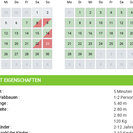
Mi
Do
Fr
Sa
So
Mo
Di
Mi
Do
Fr
Sa
S
29
30
31
1
2
31
1
2
3
4
5
6
5
6
7
8
9
7
8
9
10
11
12
1
12
13
14
15
16
14
15
16
17
18
19
2
19
20
21
22
23
21
22
23
24
25
26
2
26
27
28
29
30
28
29
30
1
2
3
4
2
3
4
5
6
5
6
7
8
9
10
1
T EIGENSCHAFTEN
 :
5 Minuten
/abbauen :
1-2 Perso
ge :
5.40 m
ite :
2.80 m
2.80 m
120 Kg
inder :
2-12 Jahre
ahl der Kinder :
2-10 Kinde