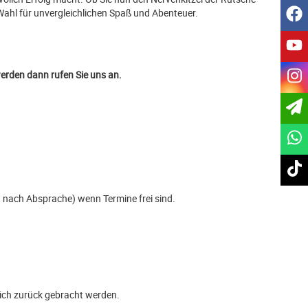
f
Wahl für unvergleichlichen Spaß und Abenteuer.
y
i
 werden dann rufen Sie uns an.
t
gt nach Absprache) wenn Termine frei sind.
ich zurück gebracht werden.