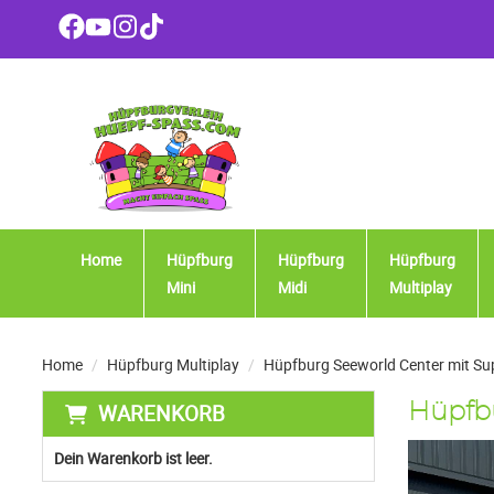
Home
Hüpfburg
Hüpfburg
Hüpfburg
Mini
Midi
Multiplay
Home
Hüpfburg Multiplay
Hüpfburg Seeworld Center mit Sup
WARENKORB
Hüpfbu
Dein Warenkorb ist leer.