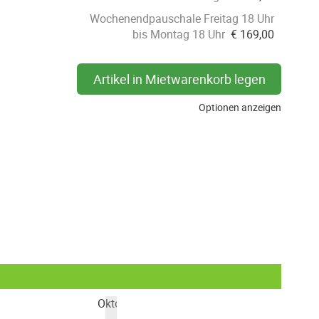
Wochenendpauschale Freitag 18 Uhr
bis Montag 18 Uhr
€
169,00
Artikel in Mietwarenkorb legen
Optionen anzeigen
Oktober 2026
Nove