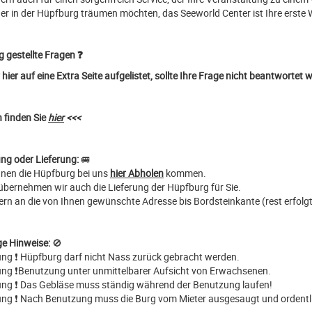
er in der Hüpfburg träumen möchten, das Seeworld Center ist Ihre erste 
g gestellte Fragen ❓
hier auf eine Extra Seite aufgelistet, sollte Ihre Frage nicht beantwortet
 finden Sie
hier
<<<
ng oder Lieferung:
🚐
nnen die Hüpfburg bei uns
hier Abholen
kommen.
übernehmen wir auch die Lieferung der Hüpfburg für Sie.
efern an die von Ihnen gewünschte Adresse bis Bordsteinkante (rest erfol
ge Hinweise:
🚫
ung ❗ Hüpfburg darf nicht Nass zurück gebracht werden.
ung ❗Benutzung unter unmittelbarer Aufsicht von Erwachsenen.
ung ❗ Das Gebläse muss ständig während der Benutzung laufen!
ung ❗ Nach Benutzung muss die Burg vom Mieter ausgesaugt und ordentl