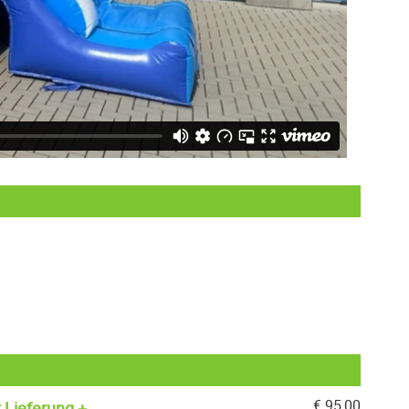
€
95,00
 Lieferung +