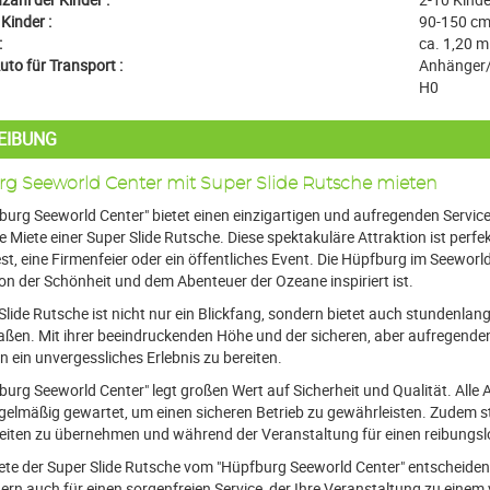
Kinder :
90-150 c
:
ca. 1,20 m
to für Transport :
Anhänger
H0
EIBUNG
g Seeworld Center mit Super Slide Rutsche mieten
urg Seeworld Center" bietet einen einzigartigen und aufregenden Service 
e Miete einer Super Slide Rutsche. Diese spektakuläre Attraktion ist perfekt
st, eine Firmenfeier oder ein öffentliches Event. Die Hüpfburg im Seewo
von der Schönheit und dem Abenteuer der Ozeane inspiriert ist.
Slide Rutsche ist nicht nur ein Blickfang, sondern bietet auch stundenl
aßen. Mit ihrer beeindruckenden Höhe und der sicheren, aber aufregenden
 ein unvergessliches Erlebnis zu bereiten.
urg Seeworld Center" legt großen Wert auf Sicherheit und Qualität. Alle 
gelmäßig gewartet, um einen sicheren Betrieb zu gewährleisten. Zudem st
iten zu übernehmen und während der Veranstaltung für einen reibungsl
ete der Super Slide Rutsche vom "Hüpfburg Seeworld Center" entscheiden Si
ern auch für einen sorgenfreien Service, der Ihre Veranstaltung zu einem