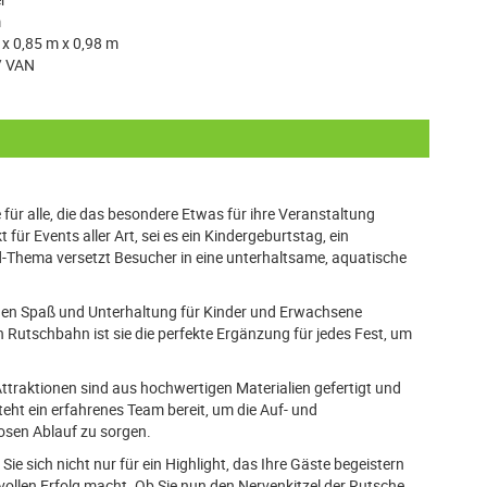
m
 x 0,85 m x 0,98 m
/ VAN
für alle, die das besondere Etwas für ihre Veranstaltung
 für Events aller Art, sei es ein Kindergeburtstag, ein
rld-Thema versetzt Besucher in eine unterhaltsame, aquatische
angen Spaß und Unterhaltung für Kinder und Erwachsene
 Rutschbahn ist sie die perfekte Ergänzung für jedes Fest, um
Attraktionen sind aus hochwertigen Materialien gefertigt und
eht ein erfahrenes Team bereit, um die Auf- und
osen Ablauf zu sorgen.
e sich nicht nur für ein Highlight, das Ihre Gäste begeistern
 vollen Erfolg macht. Ob Sie nun den Nervenkitzel der Rutsche