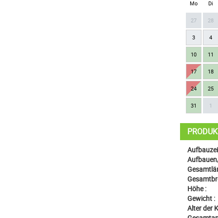
Mo
Di
27
28
3
4
10
11
17
18
24
25
31
1
PRODUK
Aufbauzeit
Aufbauen
Gesamtlän
Gesamtbre
Höhe :
Gewicht :
Alter der K
Gesamtanz