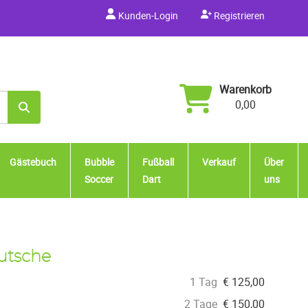
Kunden-Login
Registrieren
Warenkorb
0,00
Gästebuch
Bubble
Fußball
Verkauf
Über
Soccer
Dart
uns
utsche
1 Tag
€
125,00
2 Tage
€
150,00