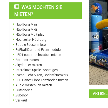
WAS MÖCHTEN SIE
MIETEN?
Hüpfburg Mini
Hüpfburg Midi
Hüpfburg Multiplay
Previo
Hochzeits- Hüpfburg
Bubble Soccer mieten
Fußball Dart und Eventmodule
LED Leuchtbuchstaben mieten
Fotobox mieten
Skydancer mieten
Interaktive Spiele | Sonstiges
Event- Licht & Ton, Bodenfeuerwerk
LED Dance Floor Tanzboden mieten
Audio Gästebuch mieten
Gutscheine
ARTIKE
Zubehör
Verkauf