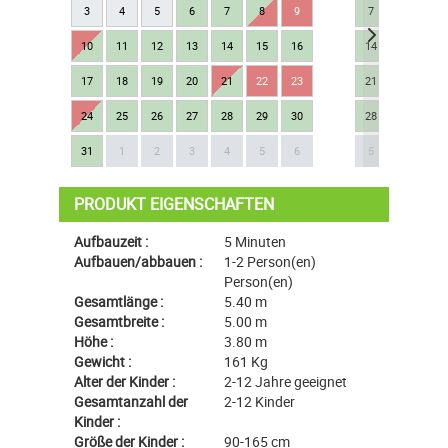
3
4
5
6
7
8
9
7
8
9
10
11
12
13
14
15
16
14
15
16
17
18
19
20
21
22
23
21
22
23
24
25
26
27
28
29
30
28
29
30
Next
31
1
2
3
4
5
6
5
6
7
PRODUKT EIGENSCHAFTEN
Aufbauzeit :
5 Minuten
Aufbauen/abbauen :
1-2 Person(en)
Person(en)
Gesamtlänge :
5.40 m
Gesamtbreite :
5.00 m
Höhe :
3.80 m
Gewicht :
161 Kg
Alter der Kinder :
2-12 Jahre geeignet
Gesamtanzahl der
2-12 Kinder
Kinder :
Größe der Kinder :
90-165 cm