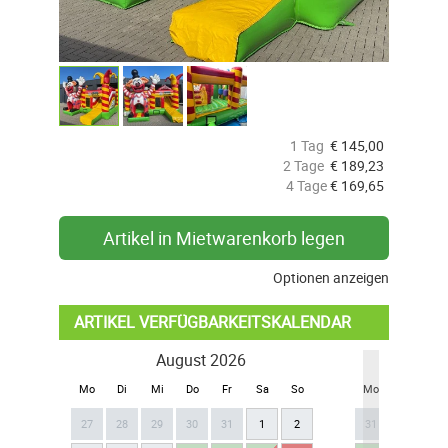
1 Tag
€
145,00
2 Tage
€
189,23
4 Tage
€
169,65
Artikel in Mietwarenkorb legen
Optionen anzeigen
ARTIKEL VERFÜGBARKEITSKALENDAR
August 2026
Se
Mo
Di
Mi
Do
Fr
Sa
So
Mo
Di
Mi
27
28
29
30
31
1
2
31
1
2