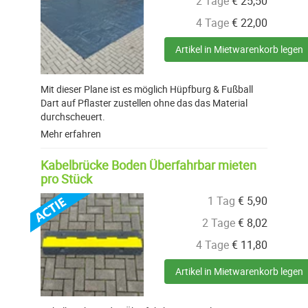
2 Tage
€
25,50
4 Tage
€
22,00
Artikel in Mietwarenkorb legen
Mit dieser Plane ist es möglich Hüpfburg & Fußball
Dart auf Pflaster zustellen ohne das das Material
durchscheuert.
Mehr erfahren
Kabelbrücke Boden Überfahrbar mieten
pro Stück
1 Tag
€
5,90
2 Tage
€
8,02
4 Tage
€
11,80
Artikel in Mietwarenkorb legen