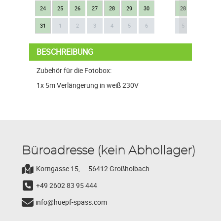
24
25
26
27
28
29
30
28
29
30
Next
31
1
2
3
4
5
6
5
6
7
BESCHREIBUNG
Zubehör für die Fotobox:
1x 5m Verlängerung in weiß 230V
Büroadresse (kein Abhollager)
Korngasse 15,
56412 Großholbach
+49 2602 83 95 444
info@huepf-spass.com