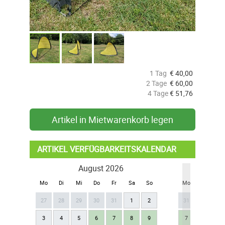
1 Tag
€
40,00
2 Tage
€
60,00
4 Tage
€
51,76
Artikel in Mietwarenkorb legen
ARTIKEL VERFÜGBARKEITSKALENDAR
August 2026
Se
Mo
Di
Mi
Do
Fr
Sa
So
Mo
Di
Mi
27
28
29
30
31
1
2
31
1
2
3
4
5
6
7
8
9
7
8
9