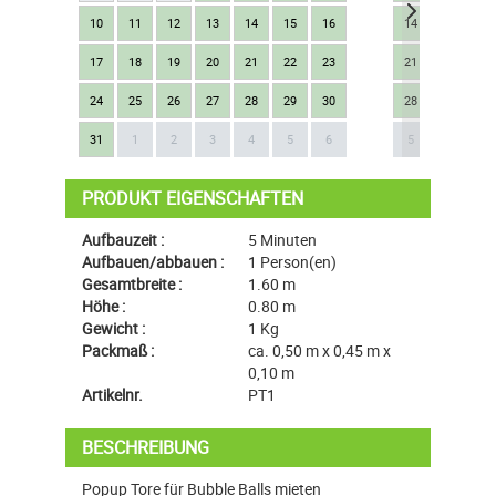
10
11
12
13
14
15
16
14
15
16
17
18
19
20
21
22
23
21
22
23
24
25
26
27
28
29
30
28
29
30
Next
31
1
2
3
4
5
6
5
6
7
PRODUKT EIGENSCHAFTEN
Aufbauzeit :
5 Minuten
Aufbauen/abbauen :
1 Person(en)
Gesamtbreite :
1.60 m
Höhe :
0.80 m
Gewicht :
1 Kg
Packmaß :
ca. 0,50 m x 0,45 m x
0,10 m
Artikelnr.
PT1
BESCHREIBUNG
Popup Tore für Bubble Balls mieten