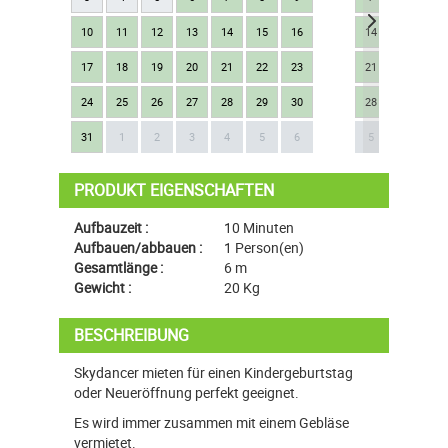
10
11
12
13
14
15
16
14
15
16
17
18
19
20
21
22
23
21
22
23
24
25
26
27
28
29
30
28
29
30
Next
31
1
2
3
4
5
6
5
6
7
PRODUKT EIGENSCHAFTEN
Aufbauzeit :
10 Minuten
Aufbauen/abbauen :
1 Person(en)
Gesamtlänge :
6 m
Gewicht :
20 Kg
BESCHREIBUNG
Skydancer mieten für einen Kindergeburtstag
oder Neueröffnung perfekt geeignet.
Es wird immer zusammen mit einem Gebläse
vermietet.