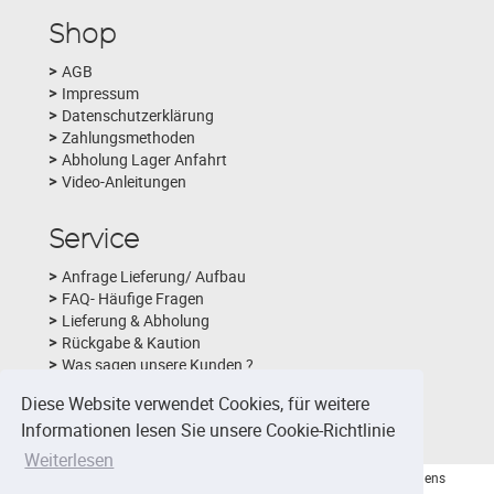
Shop
AGB
Impressum
Datenschutzerklärung
Zahlungsmethoden
Abholung Lager Anfahrt
Video-Anleitungen
Service
Anfrage Lieferung/ Aufbau
FAQ- Häufige Fragen
Lieferung & Abholung
Rückgabe & Kaution
Was sagen unsere Kunden ?
Schlechtwetterversicherung
Diese Website verwendet Cookies, für weitere
Fotobox-Layouts
Informationen lesen Sie unsere Cookie-Richtlinie
Weiterlesen
© 2026 - Viktor Nidens