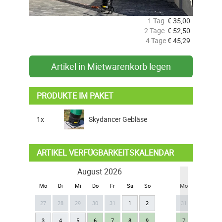
1 Tag
€
35,00
2 Tage
€
52,50
4 Tage
€
45,29
Artikel in Mietwarenkorb legen
PRODUKTE IM PAKET
1x
Skydancer Gebläse
ARTIKEL VERFÜGBARKEITSKALENDAR
August 2026
Se
Mo
Di
Mi
Do
Fr
Sa
So
Mo
Di
Mi
27
28
29
30
31
1
2
31
1
2
3
4
5
6
7
8
9
7
8
9