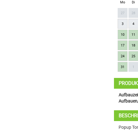
Mo
Di
27
28
3
4
10
11
17
18
24
25
31
1
PRODUK
Aufbauzeit
Aufbauen
BESCHR
Popup Tor