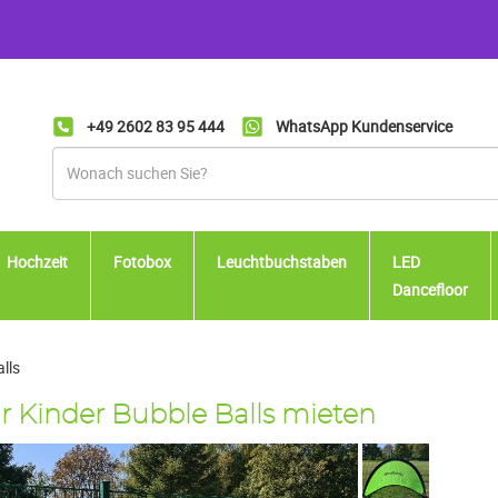
+49 2602 83 95 444
WhatsApp Kundenservice
Hochzeit
Fotobox
Leuchtbuchstaben
LED
Dancefloor
lls
ür Kinder Bubble Balls mieten