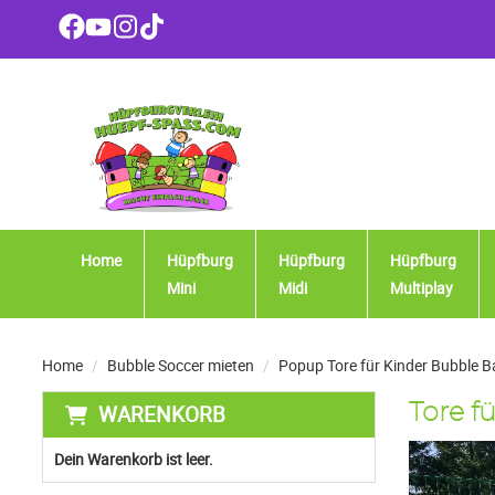
Home
Hüpfburg
Hüpfburg
Hüpfburg
Mini
Midi
Multiplay
Home
Bubble Soccer mieten
Popup Tore für Kinder Bubble Ba
WARENKORB
Tore f
Dein Warenkorb ist leer.