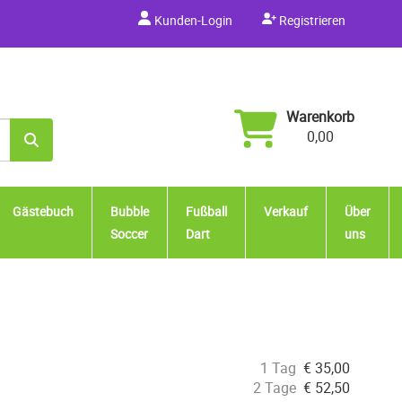
Kunden-Login
Registrieren
Warenkorb
0,00
Gästebuch
Bubble
Fußball
Verkauf
Über
Soccer
Dart
uns
1 Tag
€
35,00
2 Tage
€
52,50