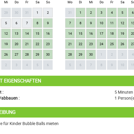
Mi
Do
Fr
Sa
So
Mo
Di
Mi
Do
Fr
Sa
S
29
30
31
1
2
31
1
2
3
4
5
6
5
6
7
8
9
7
8
9
10
11
12
1
12
13
14
15
16
14
15
16
17
18
19
2
19
20
21
22
23
21
22
23
24
25
26
2
26
27
28
29
30
28
29
30
1
2
3
4
2
3
4
5
6
5
6
7
8
9
10
1
T EIGENSCHAFTEN
 :
5 Minuten
/abbauen :
1 Person(
EIBUNG
e für Kinder Bubble Balls mieten