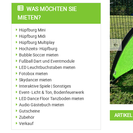
WAS MÖCHTEN SIE
MIETEN?
Hüpfburg Mini
Hüpfburg Midi
Hüpfburg Multiplay
Previo
Hochzeits- Hüpfburg
Bubble Soccer mieten
Fußball Dart und Eventmodule
LED Leuchtbuchstaben mieten
Fotobox mieten
Skydancer mieten
Interaktive Spiele | Sonstiges
Event- Licht & Ton, Bodenfeuerwerk
LED Dance Floor Tanzboden mieten
Audio Gästebuch mieten
Gutscheine
ARTIKE
Zubehör
Verkauf