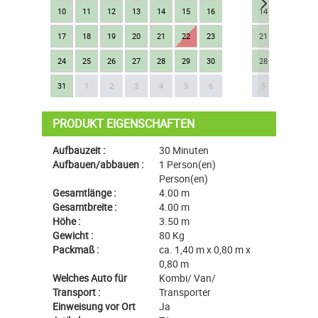
10
11
12
13
14
15
16
14
15
16
17
18
19
20
21
22
23
21
22
23
24
25
26
27
28
29
30
28
29
30
Next
31
1
2
3
4
5
6
5
6
7
PRODUKT EIGENSCHAFTEN
Aufbauzeit :
30 Minuten
Aufbauen/abbauen :
1 Person(en)
Person(en)
Gesamtlänge :
4.00 m
Gesamtbreite :
4.00 m
Höhe :
3.50 m
Gewicht :
80 Kg
Packmaß :
ca. 1,40 m x 0,80 m x
0,80 m
Welches Auto für
Kombi/ Van/
Transport :
Transporter
Einweisung vor Ort
Ja