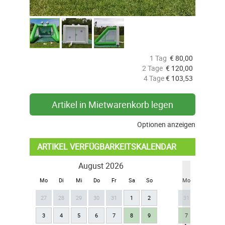
1 Tag
€
80,00
2 Tage
€
120,00
4 Tage
€
103,53
Artikel in Mietwarenkorb legen
Optionen anzeigen
ARTIKEL VERFÜGBARKEITSKALENDAR
August 2026
Se
Mo
Di
Mi
Do
Fr
Sa
So
Mo
Di
Mi
27
28
29
30
31
1
2
31
1
2
3
4
5
6
7
8
9
7
8
9