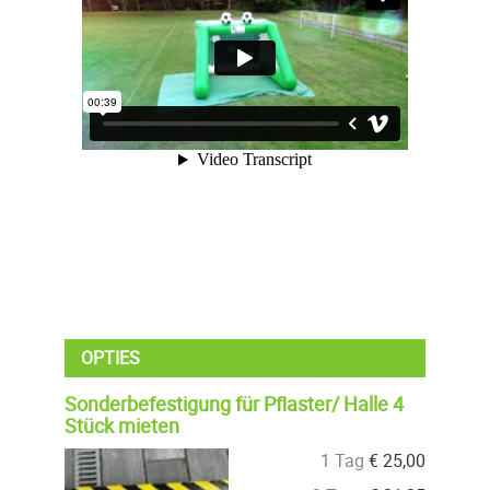
OPTIES
Sonderbefestigung für Pflaster/ Halle 4
Stück mieten
1 Tag
€
25,00