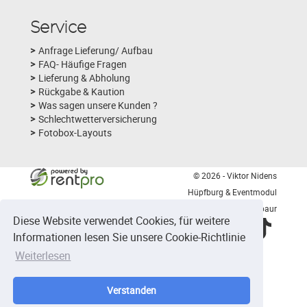
Service
Anfrage Lieferung/ Aufbau
FAQ- Häufige Fragen
Lieferung & Abholung
Rückgabe & Kaution
Was sagen unsere Kunden ?
Schlechtwetterversicherung
Fotobox-Layouts
© 2026 - Viktor Nidens
Hüpfburg & Eventmodul
Verleih Montabaur
Diese Website verwendet Cookies, für weitere
facebook
youtube
instagram
tiktok
Informationen lesen Sie unsere Cookie-Richtlinie
Weiterlesen
1204
Bewertungen auf ProvenExpert.com
Verstanden
Hüpfburg &Eventmodul Verleih