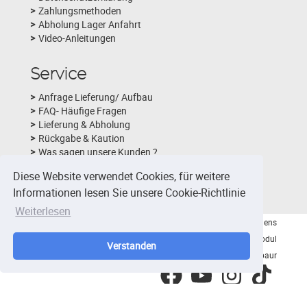
Zahlungsmethoden
Abholung Lager Anfahrt
Video-Anleitungen
Service
Anfrage Lieferung/ Aufbau
FAQ- Häufige Fragen
Lieferung & Abholung
Rückgabe & Kaution
Was sagen unsere Kunden ?
Schlechtwetterversicherung
Diese Website verwendet Cookies, für weitere
Fotobox-Layouts
Informationen lesen Sie unsere Cookie-Richtlinie
Weiterlesen
© 2026 - Viktor Nidens
Hüpfburg & Eventmodul
Verstanden
Verleih Montabaur
facebook
youtube
instagram
tiktok