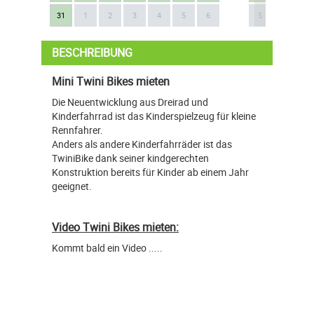
Next
31
1
2
3
4
5
6
5
6
7
BESCHREIBUNG
Mini Twini Bikes mieten
Die Neuentwicklung aus Dreirad und
Kinderfahrrad ist das Kinderspielzeug für kleine
Rennfahrer.
Anders als andere Kinderfahrräder ist das
TwiniBike dank seiner kindgerechten
Konstruktion bereits für Kinder ab einem Jahr
geeignet.
Video Twini Bikes mieten:
Kommt bald ein Video .....