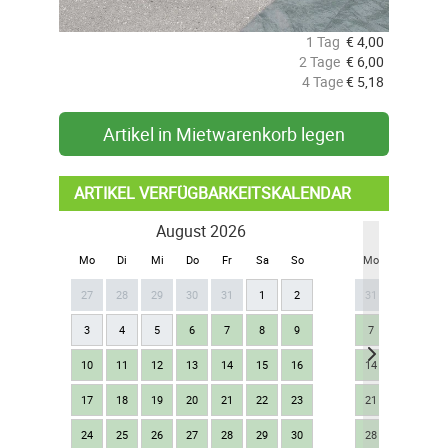
1 Tag
€
4,00
2 Tage
€
6,00
4 Tage
€
5,18
Artikel in Mietwarenkorb legen
ARTIKEL VERFÜGBARKEITSKALENDAR
August 2026
Se
Mo
Di
Mi
Do
Fr
Sa
So
Mo
Di
Mi
27
28
29
30
31
1
2
31
1
2
3
4
5
6
7
8
9
7
8
9
10
11
12
13
14
15
16
14
15
16
17
18
19
20
21
22
23
21
22
23
24
25
26
27
28
29
30
28
29
30