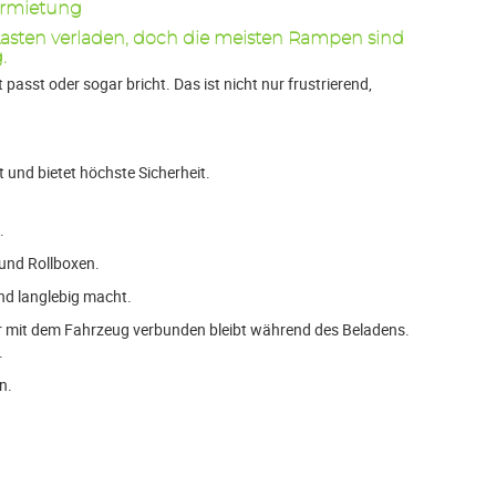
ermietung
asten verladen, doch die meisten Rampen sind
.
t passt oder sogar bricht. Das ist nicht nur frustrierend,
t und bietet höchste Sicherheit.
.
 und Rollboxen.
und langlebig macht.
er mit dem Fahrzeug verbunden bleibt während des Beladens.
.
n.