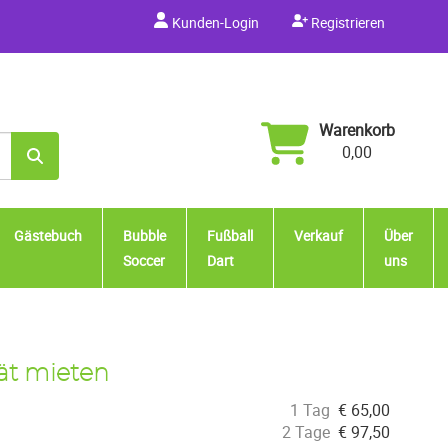
Kunden-Login
Registrieren
Warenkorb
0,00
Gästebuch
Bubble
Fußball
Verkauf
Über
Soccer
Dart
uns
ät mieten
1 Tag
€
65,00
2 Tage
€
97,50