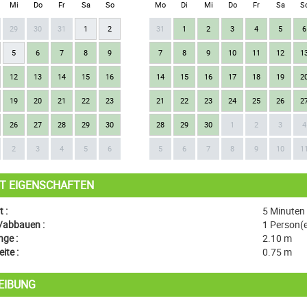
Mi
Do
Fr
Sa
So
Mo
Di
Mi
Do
Fr
Sa
S
29
30
31
1
2
31
1
2
3
4
5
6
5
6
7
8
9
7
8
9
10
11
12
1
12
13
14
15
16
14
15
16
17
18
19
2
19
20
21
22
23
21
22
23
24
25
26
2
26
27
28
29
30
28
29
30
1
2
3
4
2
3
4
5
6
5
6
7
8
9
10
1
T EIGENSCHAFTEN
 :
5 Minuten
/abbauen :
1 Person(
ge :
2.10 m
ite :
0.75 m
EIBUNG