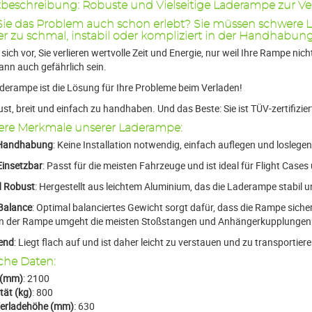
beschreibung: Robuste und Vielseitige Laderampe zur V
ie das Problem auch schon erlebt? Sie müssen schwere L
r zu schmal, instabil oder kompliziert in der Handhabung
e sich vor, Sie verlieren wertvolle Zeit und Energie, nur weil Ihre Rampe nich
ann auch gefährlich sein.
derampe ist die Lösung für Ihre Probleme beim Verladen!
bust, breit und einfach zu handhaben. Und das Beste: Sie ist TÜV-zertifizier
re Merkmale unserer Laderampe:
 Handhabung
: Keine Installation notwendig, einfach auflegen und loslegen
 Einsetzbar
: Passt für die meisten Fahrzeuge und ist ideal für Flight Cases
d Robust
: Hergestellt aus leichtem Aluminium, das die Laderampe stabil 
Balance
: Optimal balanciertes Gewicht sorgt dafür, dass die Rampe sich
n der Rampe umgeht die meisten Stoßstangen und Anhängerkupplungen
end
: Liegt flach auf und ist daher leicht zu verstauen und zu transportiere
che Daten:
 (mm)
: 2100
tät (kg)
: 800
erladehöhe (mm)
: 630