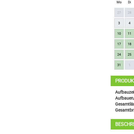
Mo
Di
27
28
3
4
10
11
17
18
24
25
31
1
PRODUK
Aufbauzeit
Aufbauen
Gesamtlän
Gesamtbre
BESCHR