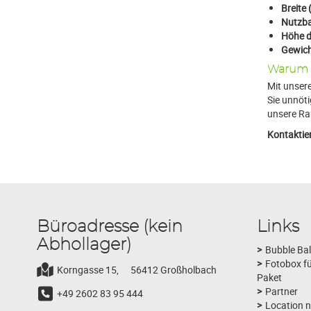
Breite
Nutzba
Höhe d
Gewich
Warum 
Mit unsere
Sie unnöt
unsere Ram
Kontaktier
Büroadresse (kein
Links
Abhollager)
Bubble Bal
Fotobox fü
Korngasse 15,
56412 Großholbach
Paket
Partner
+49 2602 83 95 444
Location 