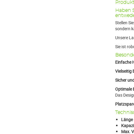
Produkt
Haben S
entwede
Stellen Si
sondern k
Unsere La
Sie ist ro
Besonde
Einfache
Vielseitig
Sicher un
Optimale 
Das Desig
Platzspar
Technis
Länge
Kapazi
Max. V