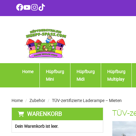
Home
Hüpfburg
Hüpfburg
Hüpfburg
Mini
Midi
Multiplay
Home
Zubehör
TÜV-zertifizierte Laderampe – Mieten
WARENKORB
TÜV-ze
Dein Warenkorb ist leer.