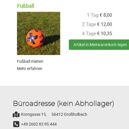
Fußball
1 Tag
€
8,00
2 Tage
€
12,00
4 Tage
€
10,35
Artikel in Mietwarenkorb legen
Fußball mieten
Mehr erfahren
Büroadresse (kein Abhollager)
Korngasse 15,
56412 Großholbach
+49 2602 83 95 444