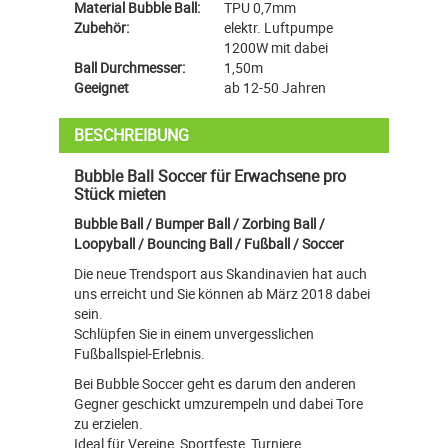
Material Bubble Ball:
TPU 0,7mm
Zubehör:
elektr. Luftpumpe
1200W mit dabei
Ball Durchmesser:
1,50m
Geeignet
ab 12-50 Jahren
BESCHREIBUNG
Bubble Ball Soccer für Erwachsene pro
Stück mieten
Bubble Ball / Bumper Ball / Zorbing Ball /
Loopyball / Bouncing Ball / Fußball / Soccer
Die neue Trendsport aus Skandinavien hat auch
uns erreicht und Sie können ab März 2018 dabei
sein.
Schlüpfen Sie in einem unvergesslichen
Fußballspiel-Erlebnis.
Bei Bubble Soccer geht es darum den anderen
Gegner geschickt umzurempeln und dabei Tore
zu erzielen.
Ideal für Vereine, Sportfeste, Turniere,