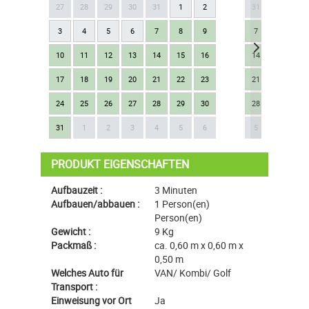
27
28
29
30
31
1
2
31
1
2
3
4
5
6
7
8
9
7
8
9
10
11
12
13
14
15
16
14
15
16
17
18
19
20
21
22
23
21
22
23
24
25
26
27
28
29
30
28
29
30
Next
31
1
2
3
4
5
6
5
6
7
PRODUKT EIGENSCHAFTEN
Aufbauzeit :
3 Minuten
Aufbauen/abbauen :
1 Person(en)
Person(en)
Gewicht :
9 Kg
Packmaß :
ca. 0,60 m x 0,60 m x
0,50 m
Welches Auto für
VAN/ Kombi/ Golf
Transport :
Einweisung vor Ort
Ja