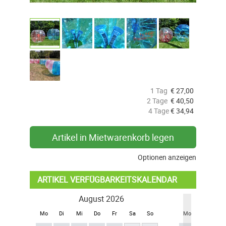
1 Tag
€
27,00
2 Tage
€
40,50
4 Tage
€
34,94
Artikel in Mietwarenkorb legen
Optionen anzeigen
ARTIKEL VERFÜGBARKEITSKALENDAR
August 2026
Se
Mo
Di
Mi
Do
Fr
Sa
So
Mo
Di
Mi