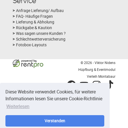
Service
Anfrage Lieferung/ Aufbau
FAQ- Häufige Fragen
Lieferung & Abholung
Rückgabe & Kaution
Was sagen unsere Kunden ?
Schlechtwetterversicherung
Fotobox-Layouts
© 2026 - Viktor Nidens
Hüpfburg & Eventmodul
Verleih Montabaur
facebook
youtube
instagram
tiktok
Diese Website verwendet Cookies, für weitere
Informationen lesen Sie unsere Cookie-Richtlinie
1204
Bewertungen auf ProvenExpert.com
Weiterlesen
Hüpfburg &Eventmodul Verleih
Verstanden