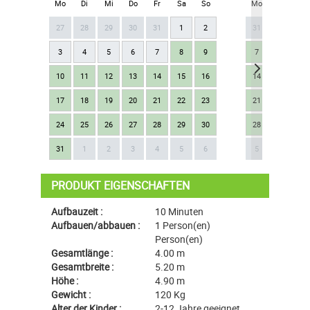
Mo
Di
Mi
Do
Fr
Sa
So
Mo
Di
Mi
27
28
29
30
31
1
2
31
1
2
3
4
5
6
7
8
9
7
8
9
10
11
12
13
14
15
16
14
15
16
17
18
19
20
21
22
23
21
22
23
24
25
26
27
28
29
30
28
29
30
Next
31
1
2
3
4
5
6
5
6
7
PRODUKT EIGENSCHAFTEN
Aufbauzeit :
10 Minuten
Aufbauen/abbauen :
1 Person(en)
Person(en)
Gesamtlänge :
4.00 m
Gesamtbreite :
5.20 m
Höhe :
4.90 m
Gewicht :
120 Kg
Alter der Kinder :
2-12 Jahre geeignet