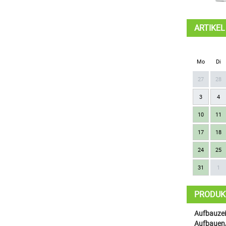
ARTIKE
Mo
Di
27
28
3
4
10
11
17
18
24
25
31
1
PRODUK
Aufbauzeit
Aufbauen