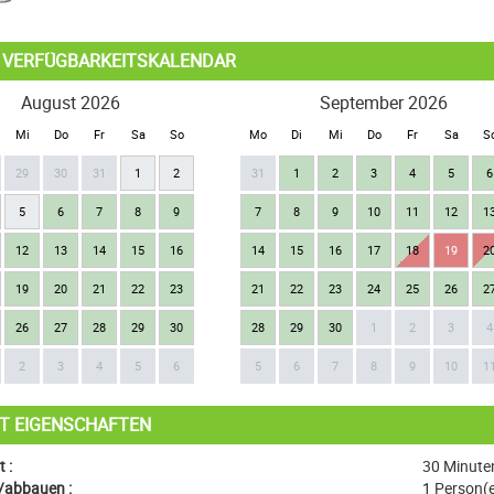
L VERFÜGBARKEITSKALENDAR
August 2026
September 2026
Mi
Do
Fr
Sa
So
Mo
Di
Mi
Do
Fr
Sa
S
29
30
31
1
2
31
1
2
3
4
5
6
5
6
7
8
9
7
8
9
10
11
12
1
12
13
14
15
16
14
15
16
17
18
19
2
19
20
21
22
23
21
22
23
24
25
26
2
26
27
28
29
30
28
29
30
1
2
3
4
2
3
4
5
6
5
6
7
8
9
10
1
T EIGENSCHAFTEN
 :
30 Minute
/abbauen :
1 Person(