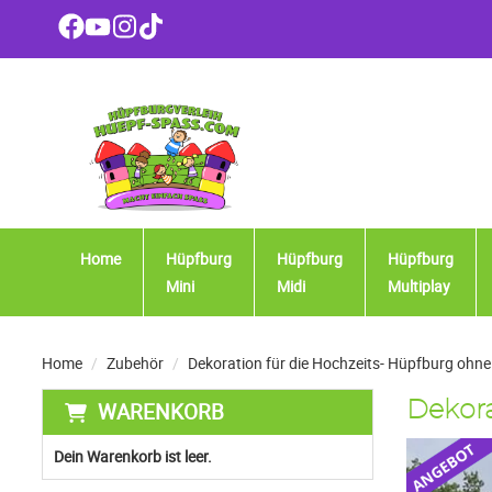
Home
Hüpfburg
Hüpfburg
Hüpfburg
Mini
Midi
Multiplay
Home
Zubehör
Dekoration für die Hochzeits- Hüpfburg ohn
WARENKORB
Dekora
Dein Warenkorb ist leer.