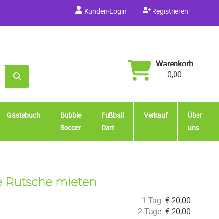
Kunden-Login
Registrieren
Warenkorb
0,00
Gästebuch
Bubble
Fußball
Verkauf
Über
Soccer
Dart
uns
e Rutsche mieten
1 Tag
€
20,00
2 Tage
€
20,00