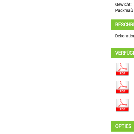
Gewicht :
Packmaß 
BESCHR
Dekoratio
VERFÜG
OPTIES