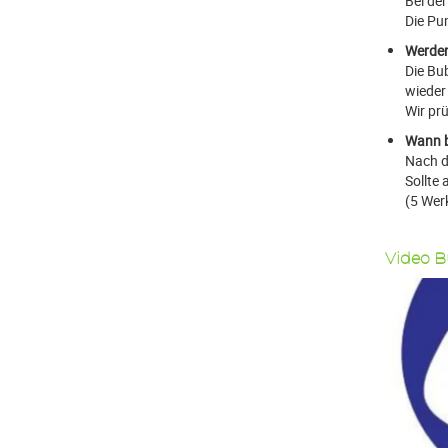
Bei der
Die Pu
Werden 
Die Bu
wieder
Wir pr
Wann b
Nach d
Sollte
(5 Wer
Video B