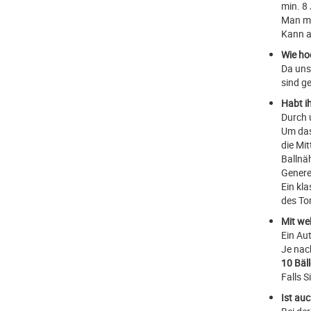
min. 8
Man mus
Kann a
Wie hoc
Da uns
sind g
Habt i
Durch 
Um das
die Mi
Ballnä
Genere
Ein kl
des To
Mit we
Ein Au
Je nac
10 Bäll
Falls S
Ist au