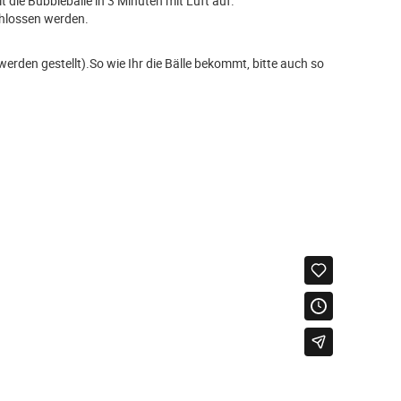
t die Bubblebälle in 3 Minuten mit Luft auf.
chlossen werden.
erden gestellt).So wie Ihr die Bälle bekommt, bitte auch so