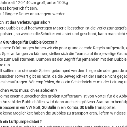
 Jahre alt 120-140cm groß, unter 100kg.
s körperlich fit sein.
uf längere Dauer anstrengent werden.
h ist das Verletzungsrisiko ?
ere Bubbles auf hochwertigen Material bestehen ist die Verletztungsgefahr
epolstert, so werden die Schulter entlastet und geschont, kann man nicht 
hr Grundregel für Bubble Soccer ?
unsere Erfahrungen haben wir ein paar grundlegende Regeln aufgestellt, d
 Spiel anfangen zu können, stellen sich die Teams auf ihre jeweilige Gru
tte zum Ball stürmen. Bumpen ist der Begriff für jemanden mit den Bubble
he tun.
ll sollten nur stehende Spieler gebumped werden. Liegende oder gerade au
assischer Torwart gibt es nicht, da die Beweglichkeit der Hände nicht ge
res beauftragen. Wir empfehlen, dass ein Schiedsrichter mit der Leitung 
lchen Auto muss ich es abholen ?
to mit einem ausreichenden großen Kofferraum ist von Vorteil für die Abh
h Anzahl der Bubblebällen, wird dann auch ein größerer Stauraum benöti
e
passen in ein VW Golf,
20 Bälle
in ein Kombi,
30 Bälle
Transporter.
ie keine Möglichkeit haben die Bubbles zu transportieren, liefern wir dies
ch ein Luftpumpe dabei ?