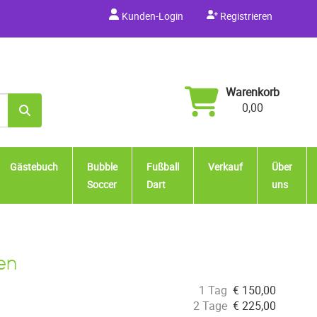
Kunden-Login
Registrieren
Warenkorb
0,00
Gästebuch
Bubble
Fußball
Verkauf
Über
Soccer
Dart
uns
ten
1 Tag
€
150,00
2 Tage
€
225,00