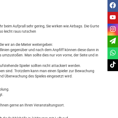
f
y
 beim Aufprall sehr gering, Sie wirken wie Airbags. Die Gurte
i
so leicht raus rutschen
ie wir an die Mieter weitergeben:
ndlinien gegenüber und nach dem Anpfiff können diese dann in
s umzustoßen. Man sollte dies nur von vorne, der Seite und in
t
fstehende Spieler sollten nicht attackiert werden.
geben sind. Trotzdem kann man einen Spieler zur Bewachung
und Überwachung des Spieles eingesetzt wird.
olung.
gt.
e Ihnen gerne an Ihren Veranstaltungsort.