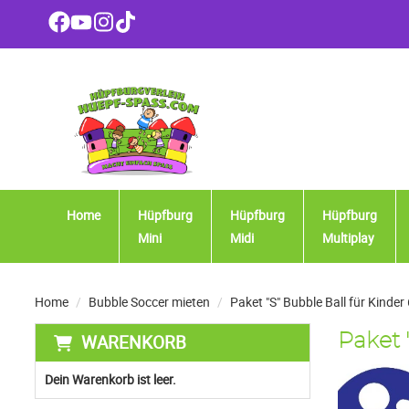
Home
Hüpfburg
Hüpfburg
Hüpfburg
Mini
Midi
Multiplay
Home
Bubble Soccer mieten
Paket "S" Bubble Ball für Kinder
WARENKORB
Paket 
Dein Warenkorb ist leer.