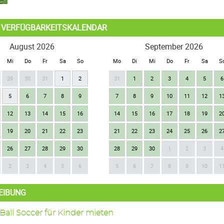
L VERFÜGBARKEITSKALENDAR
August 2026
September 2026
Mi
Do
Fr
Sa
So
Mo
Di
Mi
Do
Fr
Sa
S
29
30
31
1
2
31
1
2
3
4
5
6
5
6
7
8
9
7
8
9
10
11
12
1
12
13
14
15
16
14
15
16
17
18
19
2
19
20
21
22
23
21
22
23
24
25
26
2
26
27
28
29
30
28
29
30
1
2
3
4
2
3
4
5
6
5
6
7
8
9
10
1
EIBUNG
Ball Soccer für Kinder mieten