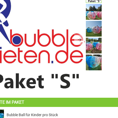
us
Next
TE IM PAKET
Bubble Ball für Kinder pro Stück