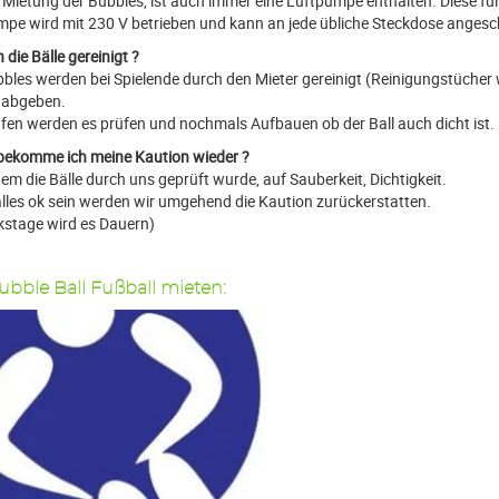
 Mietung der Bubbles, ist auch immer eine Luftpumpe enthalten. Diese füll
mpe wird mit 230 V betrieben und kann an jede übliche Steckdose anges
die Bälle gereinigt ?
bbles werden bei Spielende durch den Mieter gereinigt (Reinigungstücher w
 abgeben.
üfen werden es prüfen und nochmals Aufbauen ob der Ball auch dicht ist.
ekomme ich meine Kaution wieder ?
em die Bälle durch uns geprüft wurde, auf Sauberkeit, Dichtigkeit.
 alles ok sein werden wir umgehend die Kaution zurückerstatten.
kstage wird es Dauern)
ubble Ball Fußball mieten: