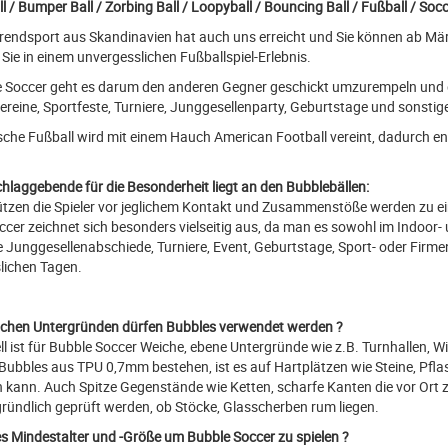
l / Bumper Ball / Zorbing Ball / Loopyball / Bouncing Ball / Fußball / Soc
Trendsport aus Skandinavien hat auch uns erreicht und Sie können ab Mär
Sie in einem unvergesslichen Fußballspiel-Erlebnis.
e Soccer geht es darum den anderen Gegner geschickt umzurempeln und da
Vereine, Sportfeste, Turniere, Junggesellenparty, Geburtstage und sonsti
sche Fußball wird mit einem Hauch American Football vereint, dadurch en
hlaggebende für die Besonderheit liegt an den Bubblebällen:
ützen die Spieler vor jeglichem Kontakt und Zusammenstöße werden zu ei
cer zeichnet sich besonders vielseitig aus, da man es sowohl im Indoor-
e Junggesellenabschiede, Turniere, Event, Geburtstage, Sport- oder Fir
lichen Tagen.
lchen Untergründen dürfen Bubbles verwendet werden ?
ll ist für Bubble Soccer Weiche, ebene Untergründe wie z.B. Turnhallen, W
 Bubbles aus TPU 0,7mm bestehen, ist es auf Hartplätzen wie Steine, Pfla
 kann. Auch Spitze Gegenstände wie Ketten, scharfe Kanten die vor Ort 
ründlich geprüft werden, ob Stöcke, Glasscherben rum liegen.
s Mindestalter und -Größe um Bubble Soccer zu spielen ?