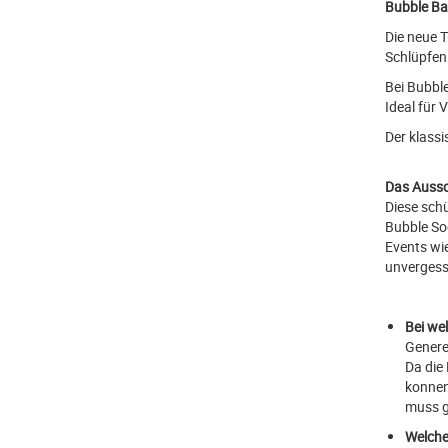
Bubble Bal
Die neue 
Schlüpfen 
Bei Bubbl
Ideal für 
Der klassi
Das Aussc
Diese sch
Bubble Soc
Events wi
unvergess
Bei we
Genere
Da die
konnen
muss g
Welche