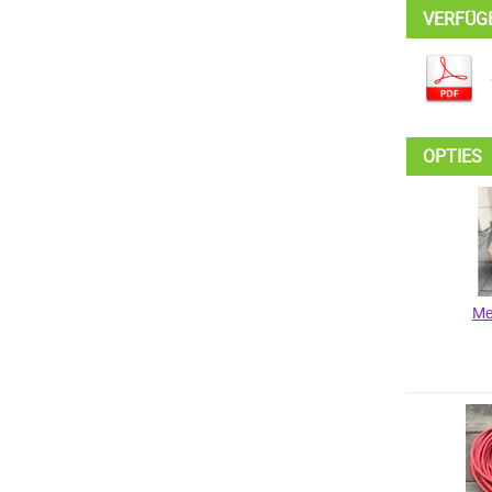
VERFÜG
OPTIES
Me