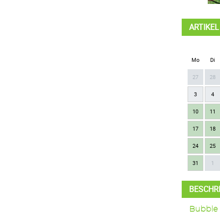
ARTIKE
Mo
Di
27
28
3
4
10
11
17
18
24
25
31
1
BESCHR
Bubble 