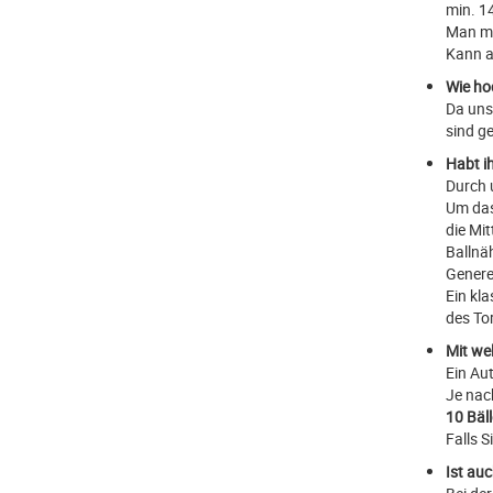
min. 1
Man mus
Kann a
Wie hoc
Da uns
sind g
Habt i
Durch 
Um das
die Mi
Ballnä
Genere
Ein kl
des To
Mit we
Ein Au
Je nac
10 Bäll
Falls S
Ist au