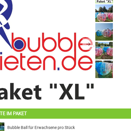
us
Next
TE IM PAKET
Bubble Ball für Erwachsene pro Stück