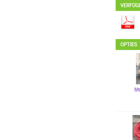
VERFÜG
OPTIES
Me