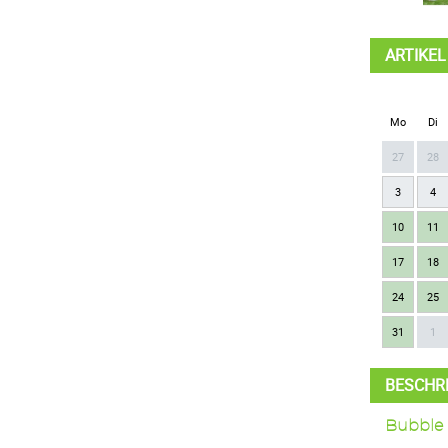
ARTIKE
Mo
Di
27
28
3
4
10
11
17
18
24
25
31
1
BESCHR
Bubble