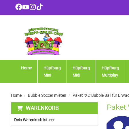
Home
Hüpfburg
Hüpfburg
Hüpfburg
Mini
Midi
Multiplay
Home
Bubble Soccer mieten
Paket "XL" Bubble Ball für Erw
WARENKORB
Paket 
Dein Warenkorb ist leer.