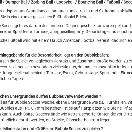
l / Bumper Ball / Zorbing Ball / Loopyball / Bouncing Ball / Fußball / Soc
Trendsport aus Skandinavien hat auch uns erreicht und Sie können ab Mär
Sie in einem unvergesslichen Fußballspiel-Erlebnis.
e Soccer geht es darum den anderen Gegner geschickt umzurempeln und da
Vereine, Sportfeste, Turniere, Junggesellenparty, Geburtstage und sonsti
sche Fußball wird mit einem Hauch American Football vereint, dadurch en
hlaggebende für die Besonderheit liegt an den Bubblebällen:
ützen die Spieler vor jeglichem Kontakt und Zusammenstöße werden zu ei
cer zeichnet sich besonders vielseitig aus, da man es sowohl im Indoor-
e Junggesellenabschiede, Turniere, Event, Geburtstage, Sport- oder Fir
lichen Tagen.
lchen Untergründen dürfen Bubbles verwendet werden ?
ll ist für Bubble Soccer Weiche, ebene Untergründe wie z.B. Turnhallen, W
 Bubbles aus TPU 0,7mm bestehen, ist es auf Hartplätzen wie Steine, Pfla
 kann. Auch Spitze Gegenstände wie Ketten, scharfe Kanten die vor Ort 
ründlich geprüft werden, ob Stöcke, Glasscherben rum liegen.
s Mindestalter und -Größe um Bubble Soccer zu spielen ?