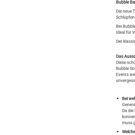
Bubble Bal
Die neue 
Schlüpfen 
Bei Bubbl
Ideal für 
Der klassi
Das Aussc
Diese sch
Bubble Soc
Events wi
unvergess
Bei we
Genere
Da die
konnen
muss g
Welche