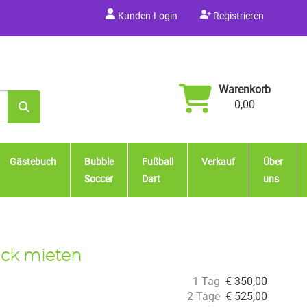
Kunden-Login
Registrieren
Warenkorb
0,00
Gästebuch
Bubble
Fußball
Verkauf
Über
Soccer
Dart
uns
ück mieten
1 Tag
€
350,00
2 Tage
€
525,00