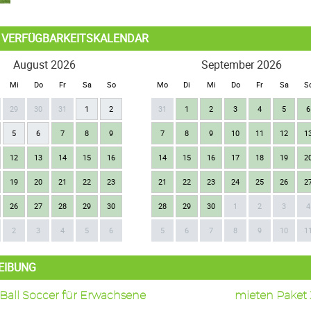
L VERFÜGBARKEITSKALENDAR
August 2026
September 2026
Mi
Do
Fr
Sa
So
Mo
Di
Mi
Do
Fr
Sa
S
29
30
31
1
2
31
1
2
3
4
5
6
5
6
7
8
9
7
8
9
10
11
12
1
12
13
14
15
16
14
15
16
17
18
19
2
19
20
21
22
23
21
22
23
24
25
26
2
26
27
28
29
30
28
29
30
1
2
3
4
2
3
4
5
6
5
6
7
8
9
10
1
EIBUNG
 Ball Soccer für Erwachsene mieten Paket XL