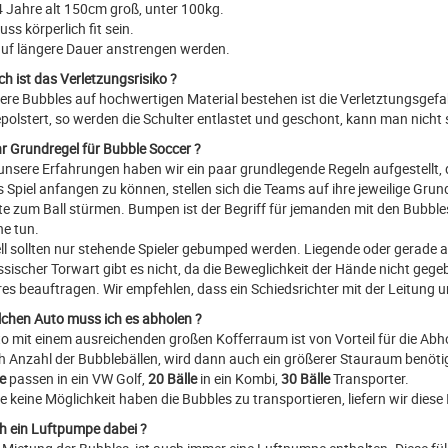
4 Jahre alt 150cm groß, unter 100kg.
s körperlich fit sein.
uf längere Dauer anstrengen werden.
h ist das Verletzungsrisiko ?
ere Bubbles auf hochwertigen Material bestehen ist die Verletztungsgefahr
epolstert, so werden die Schulter entlastet und geschont, kann man nicht 
hr Grundregel für Bubble Soccer ?
unsere Erfahrungen haben wir ein paar grundlegende Regeln aufgestellt, d
 Spiel anfangen zu können, stellen sich die Teams auf ihre jeweilige Gru
tte zum Ball stürmen. Bumpen ist der Begriff für jemanden mit den Bubble
he tun.
ll sollten nur stehende Spieler gebumped werden. Liegende oder gerade au
assischer Torwart gibt es nicht, da die Beweglichkeit der Hände nicht ge
res beauftragen. Wir empfehlen, dass ein Schiedsrichter mit der Leitung 
lchen Auto muss ich es abholen ?
to mit einem ausreichenden großen Kofferraum ist von Vorteil für die Abh
h Anzahl der Bubblebällen, wird dann auch ein größerer Stauraum benöti
e
passen in ein VW Golf,
20 Bälle
in ein Kombi,
30 Bälle
Transporter.
ie keine Möglichkeit haben die Bubbles zu transportieren, liefern wir dies
ch ein Luftpumpe dabei ?