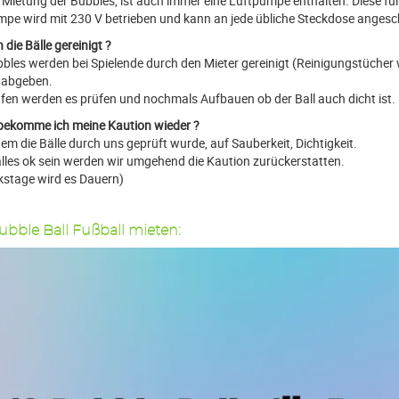
 Mietung der Bubbles, ist auch immer eine Luftpumpe enthalten. Diese füll
mpe wird mit 230 V betrieben und kann an jede übliche Steckdose anges
die Bälle gereinigt ?
bbles werden bei Spielende durch den Mieter gereinigt (Reinigungstücher w
 abgeben.
üfen werden es prüfen und nochmals Aufbauen ob der Ball auch dicht ist.
ekomme ich meine Kaution wieder ?
em die Bälle durch uns geprüft wurde, auf Sauberkeit, Dichtigkeit.
 alles ok sein werden wir umgehend die Kaution zurückerstatten.
kstage wird es Dauern)
ubble Ball Fußball mieten: