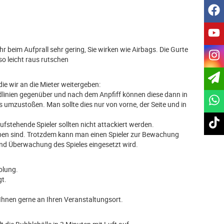
f
y
 beim Aufprall sehr gering, Sie wirken wie Airbags. Die Gurte
i
so leicht raus rutschen
ie wir an die Mieter weitergeben:
ndlinien gegenüber und nach dem Anpfiff können diese dann in
s umzustoßen. Man sollte dies nur von vorne, der Seite und in
t
fstehende Spieler sollten nicht attackiert werden.
geben sind. Trotzdem kann man einen Spieler zur Bewachung
und Überwachung des Spieles eingesetzt wird.
olung.
gt.
e Ihnen gerne an Ihren Veranstaltungsort.