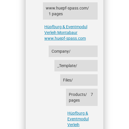
www.huepf-spass.com/
1 pages
Hüpfburg & Eventmodul
Verleih Montabaur
www.huepf-spass.com
Company/
_Template/
Files/
Products/
7
pages
Hüpfburg &
Eventmodul
Verleih