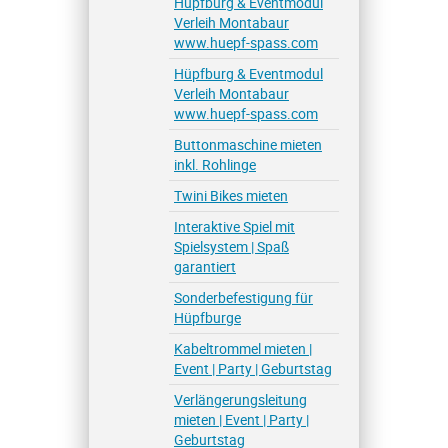
Hüpfburg & Eventmodul
Verleih Montabaur
www.huepf-spass.com
Hüpfburg & Eventmodul
Verleih Montabaur
www.huepf-spass.com
Buttonmaschine mieten
inkl. Rohlinge
Twini Bikes mieten
Interaktive Spiel mit
Spielsystem | Spaß
garantiert
Sonderbefestigung für
Hüpfburge
Kabeltrommel mieten |
Event | Party | Geburtstag
Verlängerungsleitung
mieten | Event | Party |
Geburtstag