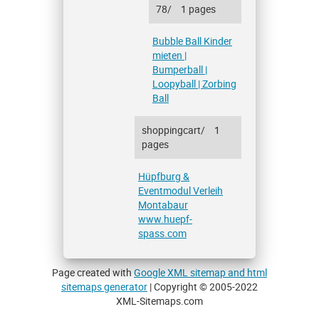
78/
1 pages
Bubble Ball Kinder
mieten |
Bumperball |
Loopyball | Zorbing
Ball
shoppingcart/
1
pages
Hüpfburg &
Eventmodul Verleih
Montabaur
www.huepf-
spass.com
Page created with
Google XML sitemap and html
sitemaps generator
| Copyright © 2005-2022
XML-Sitemaps.com