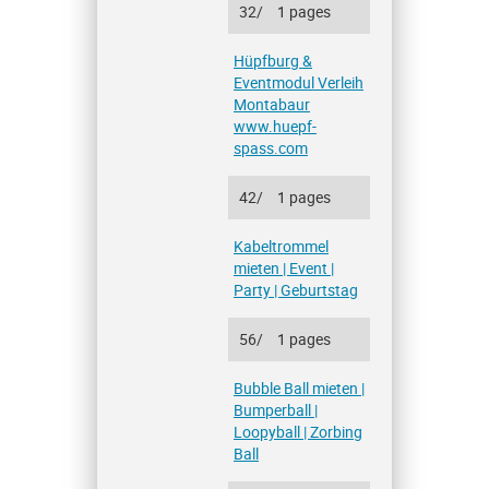
32/
1 pages
Hüpfburg &
Eventmodul Verleih
Montabaur
www.huepf-
spass.com
42/
1 pages
Kabeltrommel
mieten | Event |
Party | Geburtstag
56/
1 pages
Bubble Ball mieten |
Bumperball |
Loopyball | Zorbing
Ball