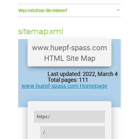
Was möchten Sie mieten?
sitemap.xml
www.huepf-spass.com
HTML Site Map
Last updated: 2022, March 4
Total pages: 111
www.huepf-spass.com Homepage
https:/
/