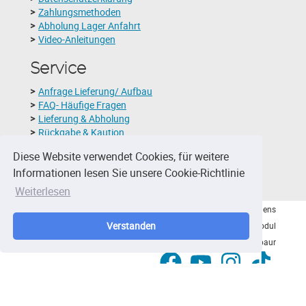
Zahlungsmethoden
Abholung Lager Anfahrt
Video-Anleitungen
Service
Anfrage Lieferung/ Aufbau
FAQ- Häufige Fragen
Lieferung & Abholung
Rückgabe & Kaution
Was sagen unsere Kunden ?
Diese Website verwendet Cookies, für weitere
Schlechtwetterversicherung
Informationen lesen Sie unsere Cookie-Richtlinie
Fotobox-Layouts
Weiterlesen
© 2026 - Viktor Nidens
Verstanden
Hüpfburg & Eventmodul
Verleih Montabaur
facebook
youtube
instagram
tiktok
1204
Bewertungen auf ProvenExpert.com