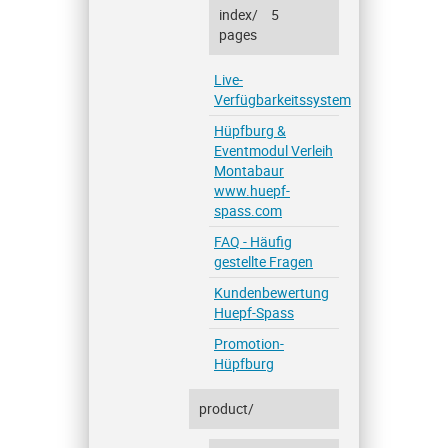
index/
5
pages
Live-
Verfügbarkeitssystem
Hüpfburg &
Eventmodul Verleih
Montabaur
www.huepf-
spass.com
FAQ - Häufig
gestellte Fragen
Kundenbewertung
Huepf-Spass
Promotion-
Hüpfburg
product/